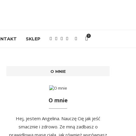
0
ONTAKT
SKLEP
O MNIE
O mnie
Hej, jestem Angelina. Nauczę Cię jak jeść
smacznie i zdrowo. Ze mną zadbasz o
prawidłową masę ciała, jak również wyrównasz