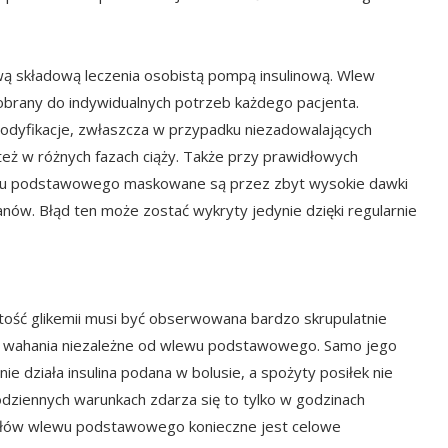
składową leczenia osobistą pompą insulinową. Wlew
obrany do indywidualnych potrzeb każdego pacjenta.
modyfikacje, zwłaszcza w przypadku niezadowalających
też w różnych fazach ciąży. Także przy prawidłowych
lewu podstawowego maskowane są przez zbyt wysokie dawki
w. Błąd ten może zostać wykryty jedynie dzięki regularnie
ć glikemii musi być obserwowana bardzo skrupulatnie
na wahania niezależne od wlewu podstawowego. Samo jego
e działa insulina podana w bolusie, a spożyty posiłek nie
ziennych warunkach zdarza się to tylko w godzinach
ałów wlewu podstawowego konieczne jest celowe