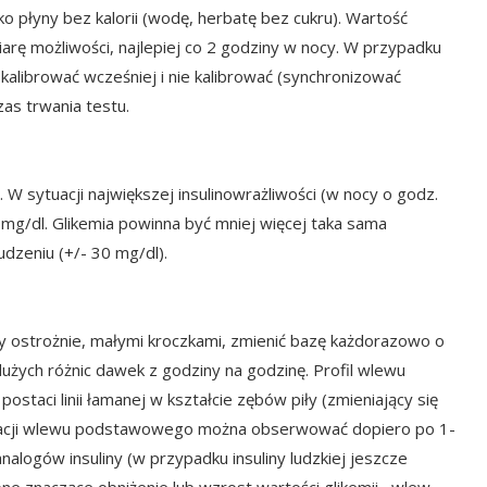
 płyny bez kalorii (wodę, herbatę bez cukru). Wartość
miarę możliwości, najlepiej co 2 godziny w nocy. W przypadku
skalibrować wcześniej i nie kalibrować (synchronizować
as trwania testu.
. W sytuacji największej insulinowrażliwości (w nocy o godz.
0 mg/dl. Glikemia powinna być mniej więcej taka sama
dzeniu (+/- 30 mg/dl).
y ostrożnie, małymi kroczkami, zmienić bazę każdorazowo o
użych różnic dawek z godziny na godzinę. Profil wlewu
staci linii łamanej w kształcie zębów piły (zmieniający się
ikacji wlewu podstawowego można obserwować dopiero po 1-
alogów insuliny (w przypadku insuliny ludzkiej jeszcze