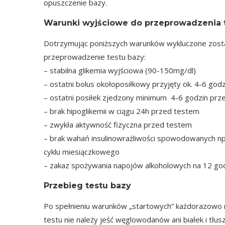
opuszczenie bazy.
Warunki wyjściowe do przeprowadzenia 
Dotrzymując poniższych warunków wykluczone zostaj
przeprowadzenie testu bazy:
– stabilna glikemia wyjściowa (90-150mg/dl)
– ostatni bolus okołoposiłkowy przyjęty ok. 4-6 god
– ostatni posiłek zjedzony minimum 4-6 godzin prz
– brak hipoglikemii w ciągu 24h przed testem
– zwykła aktywność fizyczna przed testem
– brak wahań insulinowrażliwości spowodowanych np.
cyklu miesiączkowego
– zakaz spożywania napojów alkoholowych na 12 go
Przebieg testu bazy
Po spełnieniu warunków „startowych” każdorazowo n
testu nie należy jeść węglowodanów ani białek i tłus