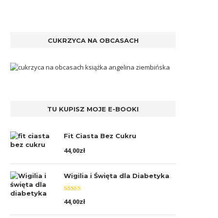
CUKRZYCA NA OBCASACH
TU KUPISZ MOJE E-BOOKI
Fit Ciasta Bez Cukru
44,00
zł
Wigilia i Święta dla Diabetyka
Oceniono
44,00
zł
5.00
na 5