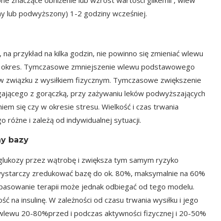
one znaczące obniżenie lub wzrost wartości glikemii , wlew
 lub podwyższony) 1-2 godziny wcześniej.
o, na przykład na kilka godzin, nie powinno się zmieniać wlewu
n okres. Tymczasowe zmniejszenie wlewu podstawowego
b w związku z wysiłkiem fizycznym. Tymczasowe zwiększenie
gającego z gorączką, przy zażywaniu leków podwyższających
iem się czy w okresie stresu. Wielkość i czas trwania
żne i zależą od indywidualnej sytuacji.
ny bazy
e glukozy przez wątrobę i zwiększa tym samym ryzyko
 wystarczy zredukować bazę do ok. 80%, maksymalnie na 60%
pasowanie terapii może jednak odbiegać od tego modelu.
ść na insulinę. W zależności od czasu trwania wysiłku i jego
wlewu 20-80%przed i podczas aktywności fizycznej i 20-50%