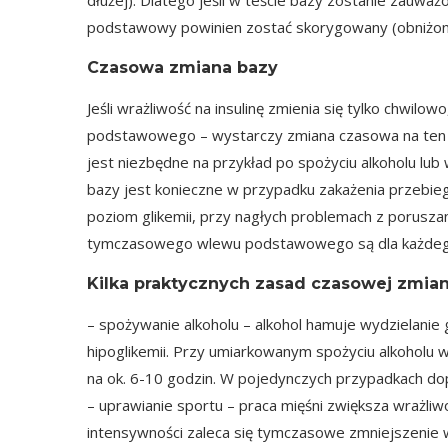
dłużej). Dlatego jeśli w teście bazy zostanie zauważ
podstawowy powinien zostać skorygowany (obniżony
Czasowa zmiana bazy
Jeśli wrażliwość na insulinę zmienia się tylko chwilow
podstawowego – wystarczy zmiana czasowa na te
jest niezbędne na przykład po spożyciu alkoholu lu
bazy jest konieczne w przypadku zakażenia przebie
poziom glikemii, przy nagłych problemach z poruszan
tymczasowego wlewu podstawowego są dla każdego ró
Kilka praktycznych zasad czasowej zmia
– spożywanie alkoholu – alkohol hamuje wydzielani
hipoglikemii. Przy umiarkowanym spożyciu alkoholu
na ok. 6-10 godzin. W pojedynczych przypadkach do
– uprawianie sportu – praca mięśni zwiększa wrażliwo
intensywności zaleca się tymczasowe zmniejszenie 