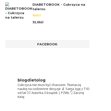
DIABETOBOOK - Cukrzyca na
talerzu
Oceniono
55,00
zł
5.00
na 5
FACEBOOK
blogdietolog
Cukrzyca nie musi być chaosem.
Tłumaczę
naukę na codzienne decyzje 🔬
Sama żyję z T1D
od lat 👩‍⚕️
Autorka 3 książek | PZWL
👇 Zacznij
tutaj