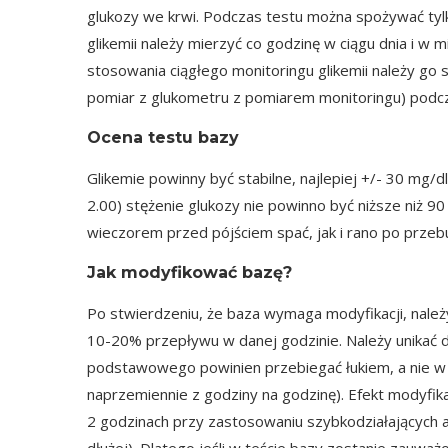
glukozy we krwi. Podczas testu można spożywać tylko
glikemii należy mierzyć co godzinę w ciągu dnia i w 
stosowania ciągłego monitoringu glikemii należy go 
pomiar z glukometru z pomiarem monitoringu) podcz
Ocena testu bazy
Glikemie powinny być stabilne, najlepiej +/- 30 mg/dl
2.00) stężenie glukozy nie powinno być niższe niż 9
wieczorem przed pójściem spać, jak i rano po przebu
Jak modyfikować bazę?
Po stwierdzeniu, że baza wymaga modyfikacji, należ
10-20% przepływu w danej godzinie. Należy unikać d
podstawowego powinien przebiegać łukiem, a nie w po
naprzemiennie z godziny na godzinę). Efekt modyf
2 godzinach przy zastosowaniu szybkodziałających an