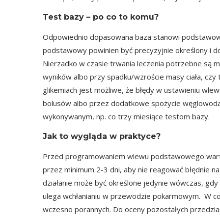
Test bazy – po co to komu?
Odpowiednio dopasowana baza stanowi podstawową 
podstawowy powinien być precyzyjnie określony i d
Nierzadko w czasie trwania leczenia potrzebne są 
wyników albo przy spadku/wzroście masy ciała, czy 
glikemiach jest możliwe, że błędy w ustawieniu w
bolusów albo przez dodatkowe spożycie węglowodanó
wykonywanym, np. co trzy miesiące testom bazy.
Jak to wygląda w praktyce?
Przed programowaniem wlewu podstawowego wartoś
przez minimum 2-3 dni, aby nie reagować błędnie 
działanie może być określone jedynie wówczas, gdy ni
ulega wchłanianiu w przewodzie pokarmowym. W cod
wczesno porannych. Do oceny pozostałych przedzi