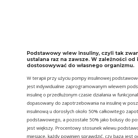
Podstawowy wlew insuliny, czyli tak zwan
ustalana raz na zawsze. W zależności od 
dostosowywać do własnego organizmu.
W terapii przy użyciu pompy insulinowej podstawowe
jest indywidualnie zaprogramowanym wlewem pods
insulinę o przedłużonym czasie działania w funkcjona
dopasowany do zapotrzebowania na insulinę w posz
insulinową u dorosłych około 50% całkowitego zapo
podstawowego, a pozostałe 50% jako bolusy do posił
jest większy. Procentowy stosunek wlewu podstawow
miesiące, każdy powinien sprawdzić, czy baza jest 