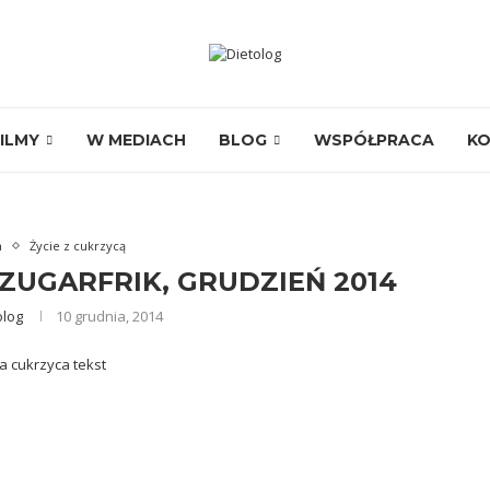
ILMY
W MEDIACH
BLOG
WSPÓŁPRACA
K
h
Życie z cukrzycą
ZUGARFRIK, GRUDZIEŃ 2014
olog
10 grudnia, 2014