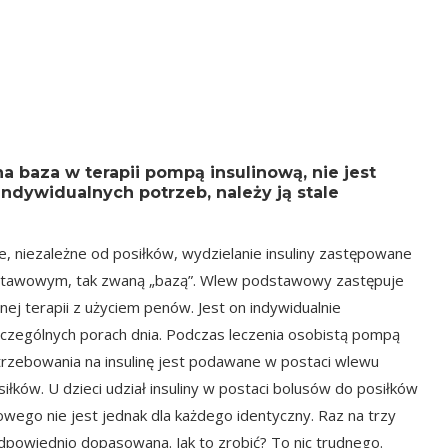
a baza w terapii pompą insulinową, nie jest
indywidualnych potrzeb, należy ją stale
, niezależne od posiłków, wydzielanie insuliny zastępowane
tawowym, tak zwaną „bazą”. Wlew podstawowy zastępuje
lnej terapii z użyciem penów. Jest on indywidualnie
czególnych porach dnia. Podczas leczenia osobistą pompą
trzebowania na insulinę jest podawane w postaci wlewu
ków. U dzieci udział insuliny w postaci bolusów do posiłków
ego nie jest jednak dla każdego identyczny. Raz na trzy
odpowiednio dopasowana. Jak to zrobić? To nic trudnego.