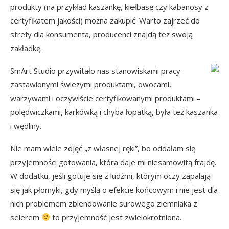
produkty (na przykład kaszankę, kiełbasę czy kabanosy z
certyfikatem jakości) można zakupić. Warto zajrzeć do
strefy dla konsumenta, producenci znajdą też swoją
zakładkę.
SmArt Studio przywitało nas stanowiskami pracy
zastawionymi świeżymi produktami, owocami,
warzywami i oczywiście certyfikowanymi produktami –
polędwiczkami, karkówką i chyba łopatką, była też kaszanka
i wędliny.
Nie mam wiele zdjęć „z własnej ręki”, bo oddałam się
przyjemności gotowania, która daje mi niesamowitą frajdę.
W dodatku, jeśli gotuje się z ludźmi, którym oczy zapalają
się jak płomyki, gdy myślą o efekcie końcowym i nie jest dla
nich problemem zblendowanie surowego ziemniaka z
selerem
to przyjemność jest zwielokrotniona.