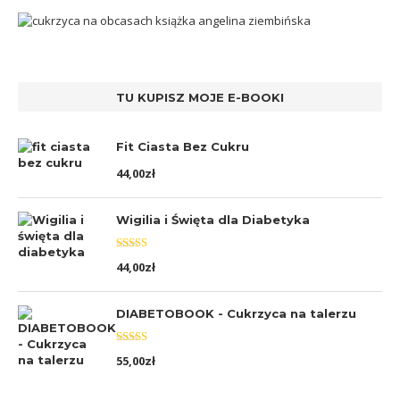
TU KUPISZ MOJE E-BOOKI
Fit Ciasta Bez Cukru
44,00
zł
Wigilia i Święta dla Diabetyka
Oceniono
44,00
zł
5.00
na 5
DIABETOBOOK - Cukrzyca na talerzu
Oceniono
55,00
zł
5.00
na 5