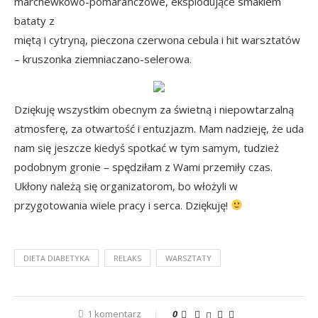
marchewkowo-pomarańczowe, eksplodujące smakiem
bataty z
miętą i cytryną, pieczona czerwona cebula i hit warsztatów
– kruszonka ziemniaczano-selerowa.
Dziękuję wszystkim obecnym za świetną i niepowtarzalną
atmosferę, za otwartość i entuzjazm. Mam nadzieję, że uda
nam się jeszcze kiedyś spotkać w tym samym, tudzież
podobnym gronie – spędziłam z Wami przemiły czas.
Ukłony należą się organizatorom, bo włożyli w
przygotowania wiele pracy i serca. Dziękuję!
DIETA DIABETYKA
RELAKS
WARSZTATY
1 komentarz
0