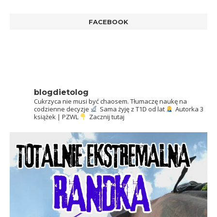
FACEBOOK
blogdietolog
Cukrzyca nie musi być chaosem.
Tłumaczę naukę na
codzienne decyzje
Sama żyję z T1D od lat
Autorka 3
książek | PZWL
Zacznij tutaj