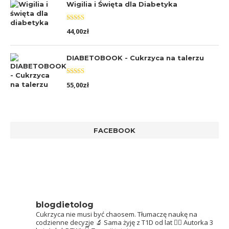
Wigilia i Święta dla Diabetyka
Oceniono
44,00
zł
5.00
na 5
DIABETOBOOK - Cukrzyca na talerzu
Oceniono
55,00
zł
5.00
na 5
FACEBOOK
blogdietolog
Cukrzyca nie musi być chaosem.
Tłumaczę naukę na
codzienne decyzje 🔬
Sama żyję z T1D od lat 👩‍⚕️
Autorka 3