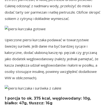
Cukinię odcisnąć z nadmiaru wody, przełożyć do miski i
dodać tarty ser parmezan i natkę pietruszki. Obficie skropić
sokiem z cytryną i dokładnie wymieszać.
Upieczone piersi kurczaka podawać w towarzystwie
świeżej surówki. Jeśli danie ma być bardziej sycące i
kaloryczne, dodać ulubioną kaszę np. pęczak czy gryczaną
jako dodatek węglowodanowy (należy jednak pamiętać, że
kasza zwiększa udział węglowodanów i kalorii w posiłku, a
osoby stosujące insulinę, powinny uwzględnić dodatkowe
WW w obliczeniach).
1 porcja
to ok.
375 kcal
, węglowodany: 10g,
białko: 47g, tłuszcz: 16g