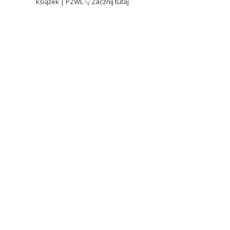
książek | PZWL
👇 Zacznij tutaj