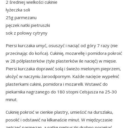
2 średniej wielkości cukinie
łyżeczka soli
25g parmezanu
pęczek natki pietruszki
sok z połowy cytryny
Piersi kurczaka umyć, osuszyć i naciąć od góry 7 razy (nie
przecinając do końca). Cukinię, mozarellę i pomidora pokroić
w 28 półplasterków (tyle plasterków ile nacięć) w mięsie.
Piersi kurczaka doprawić solą i świeżo mielonym pieprzem,
ułożyć w naczyniu żaroodpornym. Każde nacięcie wypełnić
plasterkami cukinii, pomidora i mozarelli. Wstawić do
piekarnika nagrzanego do 180 stopni Celsjusza na 25-30
minut.
Cukinię pokroić w cienkie plastry, umieścić na durszlaku,
posolić i odstawić na kilkanaście minut. W międzyczasie
zetrzeć parmezan, a natkę pietruszki drobno posiekać.