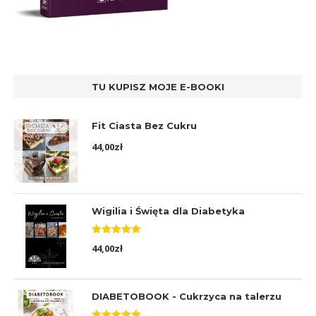
TU KUPISZ MOJE E-BOOKI
Fit Ciasta Bez Cukru
44,00
zł
Wigilia i Święta dla Diabetyka
Oceniono
44,00
zł
5.00
na 5
DIABETOBOOK - Cukrzyca na talerzu