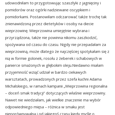
udowodniłam to przygotowując szaszłyki z jagnięciny i
pomidorów oraz ogórki nadziewane oscypkiem i
pomidorkami. Postanowiłam odczarować także trochę tak
znienawidzoną przez dietetyków i osoby na diecie
wieprzowinę. Wieprzowina umiejętnie wybrana i
przyrządzona, także nie powinna nikomu zaszkodzić,
spożywana od czasu do czasu. Nigdy nie przepadałam za
wieprzowiną, może dlatego że najczęściej spotykałam się z
nią w formie golonek, rosołu z żeberek i schabowych w
panierce smażonych w głębokim oleju.Niedawno miałam
przyjemność wziąć udział w bardzo ciekawych
warsztatach, prowadzonych przez szefa kuchni Adama
Michalskiego, w ramach kampanii „Wieprzowina regionalna
– doceń smak tradycji” dotyczących właśnie wieprzowiny.
Nawet nie wiedziałam, jak wielkie znaczenie ma wybór
odpowiedniego mięsa – różnica w smaku jest
nieporównywalna i od jakiegoś czasu kiedy myślę o