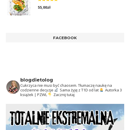
Oceniono
55,00
zł
5.00
na 5
FACEBOOK
blogdietolog
Cukrzyca nie musi być chaosem.
Tłumaczę naukę na
codzienne decyzje
Sama żyję z T1D od lat
Autorka 3
książek | PZWL
Zacznij tutaj