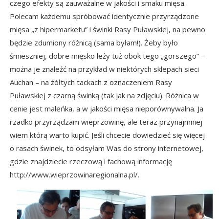
czego efekty są zauważalne w jakości i smaku mięsa.
Polecam każdemu spróbować identycznie przyrządzone
mięsa „z hipermarketu” i świnki Rasy Puławskiej, na pewno
będzie zdumiony różnicą (sama byłam!). Żeby było
śmieszniej, dobre mięsko leży tuż obok tego „gorszego” –
można je znaleźć na przykład w niektórych sklepach sieci
Auchan – na żółtych tackach z oznaczeniem Rasy
Puławskiej z czarną świnką (tak jak na zdjęciu). Różnica w
cenie jest maleńka, a w jakości mięsa nieporównywalna. Ja
rzadko przyrządzam wieprzowinę, ale teraz przynajmniej
wiem którą warto kupić. Jeśli chcecie dowiedzieć się więcej
o rasach świnek, to odsyłam Was do strony internetowej,
gdzie znajdziecie rzeczową i fachową informację
http://www.wieprzowinaregionalna.pl/.