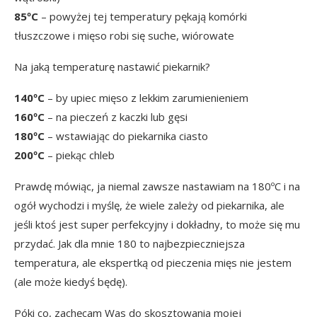
85ºC
– powyżej tej temperatury pękają komórki
tłuszczowe i mięso robi się suche, wiórowate
Na jaką temperaturę nastawić piekarnik?
140ºC
– by upiec mięso z lekkim zarumienieniem
160ºC
– na pieczeń z kaczki lub gęsi
180ºC
– wstawiając do piekarnika ciasto
200ºC
– piekąc chleb
Prawdę mówiąc, ja niemal zawsze nastawiam na 180ºC i na
ogół wychodzi i myślę, że wiele zależy od piekarnika, ale
jeśli ktoś jest super perfekcyjny i dokładny, to może się mu
przydać. Jak dla mnie 180 to najbezpieczniejsza
temperatura, ale ekspertką od pieczenia mięs nie jestem
(ale może kiedyś będę).
Póki co, zachęcam Was do skosztowania mojej