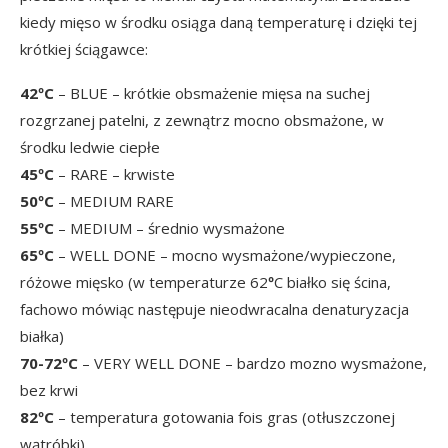
kiedy mięso w środku osiąga daną temperaturę i dzięki tej
krótkiej ściągawce:
42ºC
– BLUE – krótkie obsmażenie mięsa na suchej
rozgrzanej patelni, z zewnątrz mocno obsmażone, w
środku ledwie ciepłe
45ºC
– RARE – krwiste
50ºC
– MEDIUM RARE
55ºC
– MEDIUM – średnio wysmażone
65ºC
– WELL DONE – mocno wysmażone/wypieczone,
różowe mięsko (w temperaturze 62
º
C białko się ścina,
fachowo mówiąc następuje nieodwracalna denaturyzacja
białka)
70-72ºC
– VERY WELL DONE – bardzo mozno wysmażone,
bez krwi
82ºC
– temperatura gotowania fois gras (otłuszczonej
wątróbki)