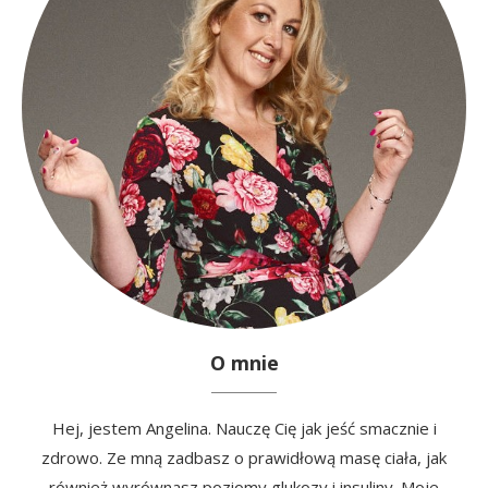
O mnie
Hej, jestem Angelina. Nauczę Cię jak jeść smacznie i
zdrowo. Ze mną zadbasz o prawidłową masę ciała, jak
również wyrównasz poziomy glukozy i insuliny. Moje