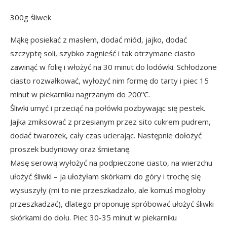
300g śliwek
Mąkę posiekać z masłem, dodać miód, jajko, dodać
szczyptę soli, szybko zagnieść i tak otrzymane ciasto
zawinąć w folię i włożyć na 30 minut do lodówki. Schłodzone
ciasto rozwałkować, wyłożyć nim formę do tarty i piec 15
minut w piekarniku nagrzanym do 200ºC.
Śliwki umyć i przeciąć na połówki pozbywając się pestek.
Jajka zmiksować z przesianym przez sito cukrem pudrem,
dodać twarożek, cały czas ucierając. Następnie dołożyć
proszek budyniowy oraz śmietanę.
Masę serową wyłożyć na podpieczone ciasto, na wierzchu
ułożyć śliwki – ja ułożyłam skórkami do góry i trochę się
wysuszyły (mi to nie przeszkadzało, ale komuś mogłoby
przeszkadzać), dlatego proponuję spróbować ułożyć śliwki
skórkami do dołu. Piec 30-35 minut w piekarniku