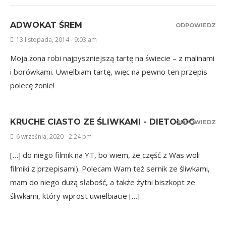
ADWOKAT ŚREM
ODPOWIEDZ
13 listopada, 2014 - 9:03 am
Moja żona robi najpyszniejszą tartę na świecie – z malinami
i borówkami. Uwielbiam tartę, więc na pewno ten przepis
polecę żonie!
KRUCHE CIASTO ZE ŚLIWKAMI - DIETOLOG
ODPOWIEDZ
6 września, 2020 - 2:24 pm
[…] do niego filmik na YT, bo wiem, że część z Was woli
filmiki z przepisami). Polecam Wam też sernik ze śliwkami,
mam do niego dużą słabość, a także żytni biszkopt ze
śliwkami, który wprost uwielbiacie […]