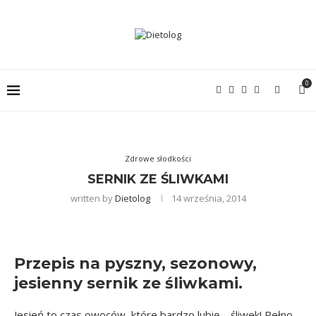
0
Zdrowe słodkości
SERNIK ZE ŚLIWKAMI
written by
Dietolog
14 września, 2014
Przepis na pyszny, sezonowy,
jesienny sernik ze śliwkami.
Jesień to czas owoców, które bardzo lubię – śliwek! Pełno