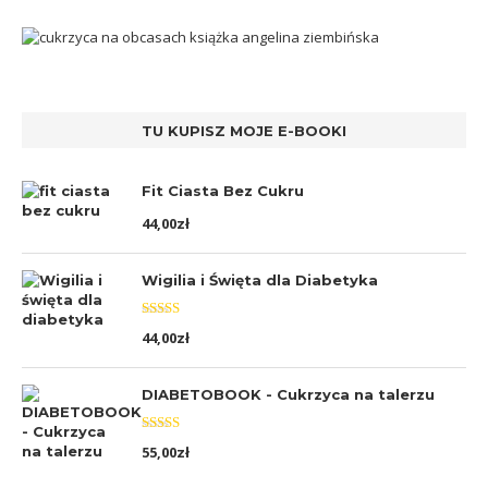
TU KUPISZ MOJE E-BOOKI
Fit Ciasta Bez Cukru
44,00
zł
Wigilia i Święta dla Diabetyka
Oceniono
44,00
zł
5.00
na 5
DIABETOBOOK - Cukrzyca na talerzu
Oceniono
55,00
zł
5.00
na 5