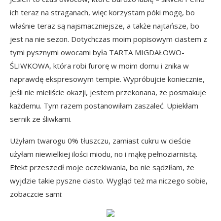
ich teraz na straganach, więc korzystam póki mogę, bo
właśnie teraz są najsmaczniejsze, a także najtańsze, bo
jest na nie sezon. Dotychczas moim popisowym ciastem z
tymi pysznymi owocami była
TARTA MIGDAŁOWO-
ŚLIWKOWA
, która robi furorę w moim domu i znika w
naprawdę ekspresowym tempie. Wypróbujcie koniecznie,
jeśli nie mieliście okazji, jestem przekonana, że posmakuje
każdemu. Tym razem postanowiłam zaszaleć. Upiekłam
sernik ze śliwkami.
Użyłam twarogu 0% tłuszczu, zamiast cukru w cieście
użyłam niewielkiej ilości miodu, no i mąkę pełnoziarnistą.
Efekt przeszedł moje oczekiwania, bo nie sądziłam, że
wyjdzie takie pyszne ciasto. Wygląd też ma niczego sobie,
zobaczcie sami: