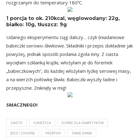
rozgrzanym do temperatury 180ºC.
1 porcja
to ok.
210kcal
, węglowodany: 22g,
białko: 10g, tłuszcz: 9g
Udanego eksperymentu ciąg dalszy… czyli śniadaniowe
babeczki serowo-śliwkowe. Składniki i przepis dokładnie jak
powyżej, jednak sposób podania zgoła inny. Z ciasta
wycięłam szklanką krążki, włożyłam je do foremek
„babeczkowych”, do każdej włożyłam łyżkę serowej masy,
a na wierzch połówkę śliwki. Babeczki wyszły ładne i
przepyszne. Zniknęły w mig!
SMACZNEGO!
CIASTO
CUKRZYCA
DOBRE DLA DIABETYKÓW
JEDZ I CHUDNIJ
PRZEPISY
TANIE DANIE