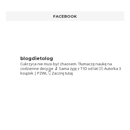
FACEBOOK
blogdietolog
Cukrzyca nie musi być chaosem.
Tłumaczę naukę na
codzienne decyzje 🔬
Sama żyję z T1D od lat 👩‍⚕️
Autorka 3
książek | PZWL
👇 Zacznij tutaj