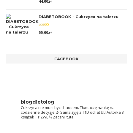
44,00
zł
5.00
na 5
DIABETOBOOK - Cukrzyca na talerzu
Oceniono
55,00
zł
5.00
na 5
FACEBOOK
blogdietolog
Cukrzyca nie musi być chaosem.
Tłumaczę naukę na
codzienne decyzje 🔬
Sama żyję z T1D od lat 👩‍⚕️
Autorka 3
książek | PZWL
👇 Zacznij tutaj