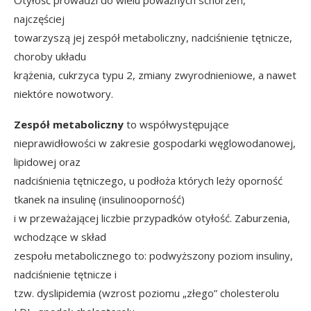
Otyłość prowadzi do wielu poważnych schorzeń,
najczęściej
towarzyszą jej zespół metaboliczny, nadciśnienie tętnicze,
choroby układu
krążenia, cukrzyca typu 2, zmiany zwyrodnieniowe, a nawet
niektóre nowotwory.
Zespół metaboliczny
to współwystępujące
nieprawidłowości w zakresie gospodarki węglowodanowej,
lipidowej oraz
nadciśnienia tętniczego, u podłoża których leży oporność
tkanek na insulinę (insulinooporność)
i w przeważającej liczbie przypadków otyłość. Zaburzenia,
wchodzące w skład
zespołu metabolicznego to: podwyższony poziom insuliny,
nadciśnienie tętnicze i
tzw. dyslipidemia (wzrost poziomu „złego” cholesterolu