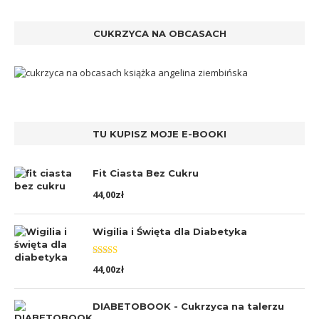
CUKRZYCA NA OBCASACH
TU KUPISZ MOJE E-BOOKI
Fit Ciasta Bez Cukru
44,00
zł
Wigilia i Święta dla Diabetyka
Oceniono
44,00
zł
5.00
na 5
DIABETOBOOK - Cukrzyca na talerzu