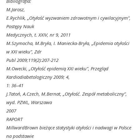
Bibliografia:
M.Jarosz,
E.Rychlik, „Otyłość wyzwaniem zdrowotnym i cywilacyjnym”,
Postępy Nauk
Medycznych, t. XXIV, nr 9, 2011
M.Szymocha, M.Bryła, I. Maniecka-Bryła, „Epidemia otyłości
w XXI wieku”, Zdr
Publ 2009;119(2):207-212
M.Owecki, „Otyłość epidemią XXI wieku”, Przegląd
Kardiodiabetologiczny 2009; 4,
1: 36–41
J.Tatoń, A.Czech, M.Bernat, „Otyłość. Zespół metaboliczny”,
wyd. PZWL, Warszawa
2007
RAPORT
MillwardBrown bieżące statystyki otyłości i nadwagi w Polsce
na podstawie