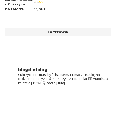
Oceniono
55,00
zł
5.00
na 5
FACEBOOK
blogdietolog
Cukrzyca nie musi być chaosem.
Tłumaczę naukę na
codzienne decyzje 🔬
Sama żyję z T1D od lat 👩‍⚕️
Autorka 3
książek | PZWL
👇 Zacznij tutaj