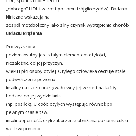
LDL, spadek cholesterolu
„dobrego” HDL i wzrost poziomu trójglicerydów). Badania
kliniczne wskazują na
zespół metaboliczny jako silny czynnik wystąpienia
chorób
układu krążenia
.
Podwyższony
poziom insuliny jest stałym elementem otyłości,
niezależnie od jej przyczyn,
wieku i płci osoby otyłej. Otyłego człowieka cechuje stałe
podwyższenie poziomu
insuliny na czczo oraz gwałtowny jej wzrost na każdy
bodziec do jej wydzielania
(np. posiłek). U osób otyłych występuje również po
pewnym czasie tzw.
insulinooporność, czyli zaburzenie obniżania poziomu cukru
we krwi pomimo