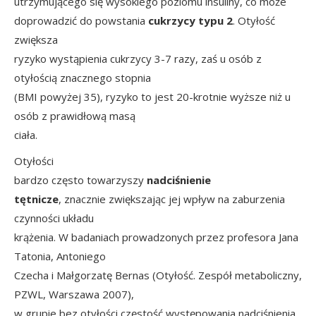
utrzymującego się wysokiego poziomu insuliny, co może
doprowadzić do powstania
cukrzycy typu 2
. Otyłość
zwiększa
ryzyko wystąpienia cukrzycy 3-7 razy, zaś u osób z
otyłością znacznego stopnia
(BMI powyżej 35), ryzyko to jest 20-krotnie wyższe niż u
osób z prawidłową masą
ciała.
Otyłości
bardzo często towarzyszy
nadciśnienie
tętnicze
, znacznie zwiększając jej wpływ na zaburzenia
czynności układu
krążenia. W badaniach prowadzonych przez profesora Jana
Tatonia, Antoniego
Czecha i Małgorzatę Bernas (Otyłość. Zespół metaboliczny,
PZWL, Warszawa 2007),
w grupie bez otyłości częstość występowania nadciśnienia