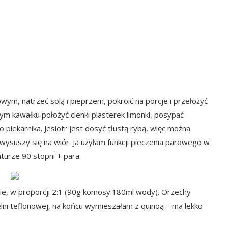
wym, natrzeć solą i pieprzem, pokroić na porcje i przełożyć
m kawałku położyć cienki plasterek limonki, posypać
 piekarnika. Jesiotr jest dosyć tłustą rybą, więc można
wysuszy się na wiór. Ja użyłam funkcji pieczenia parowego w
turze 90 stopni + para.
, w proporcji 2:1 (90g komosy:180ml wody). Orzechy
lni teflonowej, na końcu wymieszałam z quinoą – ma lekko