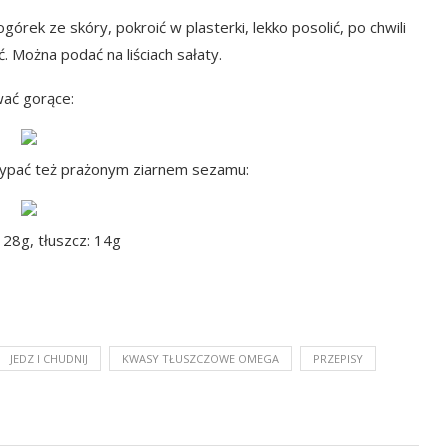
órek ze skóry, pokroić w plasterki, lekko posolić, po chwili
 Można podać na liściach sałaty.
wać gorące:
posypać też prażonym ziarnem sezamu:
 28g, tłuszcz: 14g
JEDZ I CHUDNIJ
KWASY TŁUSZCZOWE OMEGA
PRZEPISY