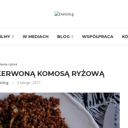
ILMY
W MEDIACH
BLOG
WSPÓŁPRACA
K
Dania rybne
 CZERWONĄ KOMOSĄ RYŻOWĄ
tolog
3 lutego, 2017