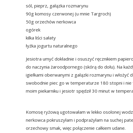
sól, pieprz, gałązka rozmarynu
90g komosy czerwonej (u mnie Targroch)
50g orzechów nerkowca
ogórek
kilka liści sałaty
łyżka jogurtu naturalnego
Jesiotra umyć dokładnie i osuszyć ręcznikiem papiero
do naczynia żaroodpornego (skórą do dołu). Na każdy
igiełkami oberwanymi z gałązki rozmarynu i włożyć do
swobodnie piec go w temperaturze 180 stopni i nie 
moim piekarniku i jesiotr spędził 30 minut w tempera
Komosę ryżową ugotowałam w lekko osolonej wodzie
nerkowca pokruszyłam i podprażyłam na suchej pate
orzechowy smak, więc połączenie całkiem udane.