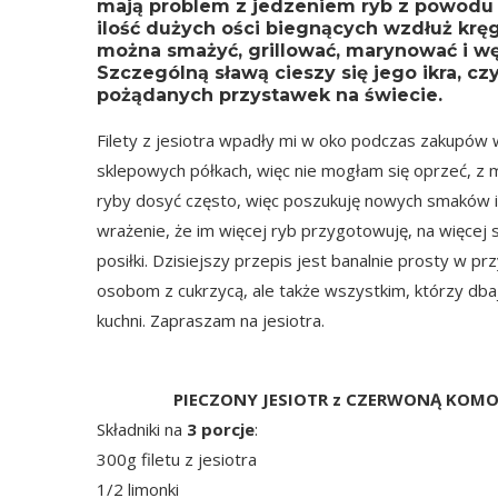
mają problem z jedzeniem ryb z powodu oś
ilość dużych ości biegnących wzdłuż kręg
można smażyć, grillować, marynować i wę
Szczególną sławą cieszy się jego ikra, czy
pożądanych przystawek na świecie.
Filety z jesiotra wpadły mi w oko podczas zakupów w
sklepowych półkach, więc nie mogłam się oprzeć, z m
ryby dosyć często, więc poszukuję nowych smaków i 
wrażenie, że im więcej ryb przygotowuję, na więce
posiłki. Dzisiejszy przepis jest banalnie prosty w 
osobom z cukrzycą, ale także wszystkim, którzy dba
kuchni. Zapraszam na jesiotra.
PIECZONY JESIOTR z CZERWONĄ KOMO
Składniki na
3 porcje
:
300g filetu z jesiotra
1/2 limonki