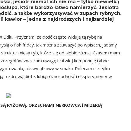
ci, jesiotr niemal ich nie ma – tylko niewielką
osłupa, które bardzo łatwo namierzyć. Jesiotra
dzić, a także wykorzystywać w zupach rybnych.
li kawior – jedna z najdroższych i najbardziej
 Lidlu. Przyznam, że dość często widuję tą rybę na
yślą o fish friday. Jak można zauważyć po wpisach, jadamy
struktur mięsa ryb, które się od siebie różnią. Czasem mam
j szczegółów zwracam uwagę i łatwiej komponuję rybne
przygotowaniu, ale wyjątkowy w smaku. Polecam nie tylko
ją o zdrową dietę, lubią różnorodność i eksperymenty w
SĄ RYŻOWĄ, ORZECHAMI NERKOWCA i MIZERIĄ