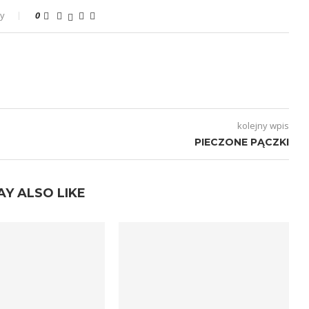
zy
0
kolejny wpis
PIECZONE PĄCZKI
AY ALSO LIKE