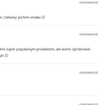
ODPOWIEDZ
em. Ciekawy jestem smaku 🙂
ODPOWIEDZ
jakimś super popularnym produktem, ale warto spróbować.
ryb 🙂
ODPOWIEDZ
ODPOWIEDZ