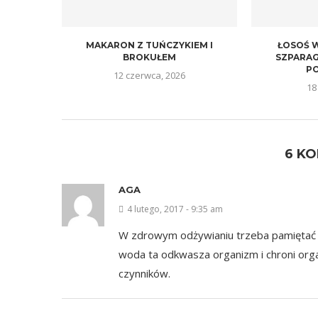
MAKARON Z TUŃCZYKIEM I
ŁOSOŚ 
BROKUŁEM
SZPARAG
P
12 czerwca, 2026
18
6 K
AGA
4 lutego, 2017 - 9:35 am
W zdrowym odżywianiu trzeba pamiętać o
woda ta odkwasza organizm i chroni o
czynników.