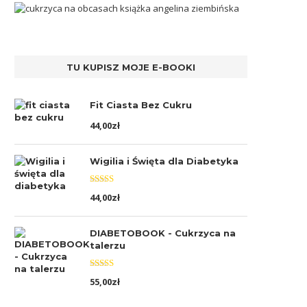
TU KUPISZ MOJE E-BOOKI
Fit Ciasta Bez Cukru
44,00
zł
Wigilia i Święta dla Diabetyka
Oceniono
44,00
zł
5.00
na 5
DIABETOBOOK - Cukrzyca na
talerzu
Oceniono
55,00
zł
5.00
na 5