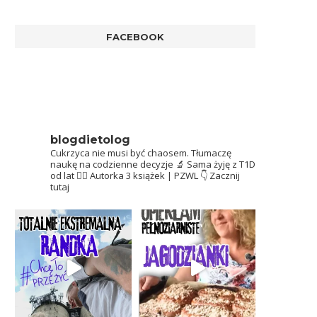
FACEBOOK
blogdietolog
Cukrzyca nie musi być chaosem.
Tłumaczę
naukę na codzienne decyzje 🔬
Sama żyję z T1D
od lat 👩‍⚕️
Autorka 3 książek | PZWL
👇 Zacznij
tutaj