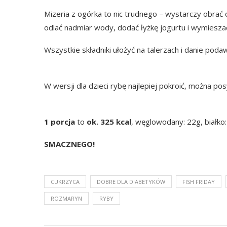
Mizeria z ogórka to nic trudnego – wystarczy obrać og
odlać nadmiar wody, dodać łyżkę jogurtu i wymieszać.
Wszystkie składniki ułożyć na talerzach i danie poda
W wersji dla dzieci rybę najlepiej pokroić, można 
1 porcja
to
ok. 325 kcal
, węglowodany: 22g, białko:
SMACZNEGO!
CUKRZYCA
DOBRE DLA DIABETYKÓW
FISH FRIDAY
ROZMARYN
RYBY