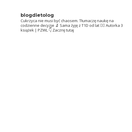
blogdietolog
Cukrzyca nie musi być chaosem.
Tłumaczę naukę na
codzienne decyzje 🔬
Sama żyję z T1D od lat 👩‍⚕️
Autorka 3
książek | PZWL
👇 Zacznij tutaj