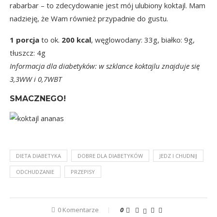
rabarbar – to zdecydowanie jest mój ulubiony koktajl. Mam
nadzieję, że Wam również przypadnie do gustu.
1 porcja
to ok.
200 kcal
, węglowodany: 33g, białko: 9g,
tłuszcz: 4g
Informacja dla diabetyków: w szklance koktajlu znajduje się
3,3WW i 0,7WBT
SMACZNEGO!
DIETA DIABETYKA
DOBRE DLA DIABETYKÓW
JEDZ I CHUDNIJ
ODCHUDZANIE
PRZEPISY
0 Komentarze
0