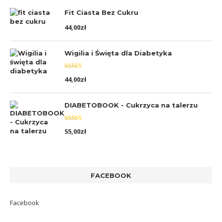
Fit Ciasta Bez Cukru
44,00
zł
Wigilia i Święta dla Diabetyka
Oceniono
44,00
zł
5.00
na 5
DIABETOBOOK - Cukrzyca na talerzu
Oceniono
55,00
zł
5.00
na 5
FACEBOOK
Facebook