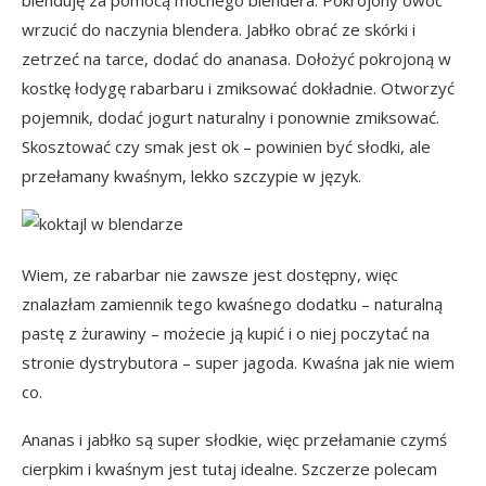
blenduję za pomocą mocnego blendera. Pokrojony owoc
wrzucić do naczynia blendera. Jabłko obrać ze skórki i
zetrzeć na tarce, dodać do ananasa. Dołożyć pokrojoną w
kostkę łodygę rabarbaru i zmiksować dokładnie. Otworzyć
pojemnik, dodać jogurt naturalny i ponownie zmiksować.
Skosztować czy smak jest ok – powinien być słodki, ale
przełamany kwaśnym, lekko szczypie w język.
Wiem, ze rabarbar nie zawsze jest dostępny, więc
znalazłam zamiennik tego kwaśnego dodatku – naturalną
pastę z żurawiny – możecie ją kupić i o niej poczytać na
stronie dystrybutora –
super jagoda
. Kwaśna jak nie wiem
co.
Ananas i jabłko są super słodkie, więc przełamanie czymś
cierpkim i kwaśnym jest tutaj idealne. Szczerze polecam