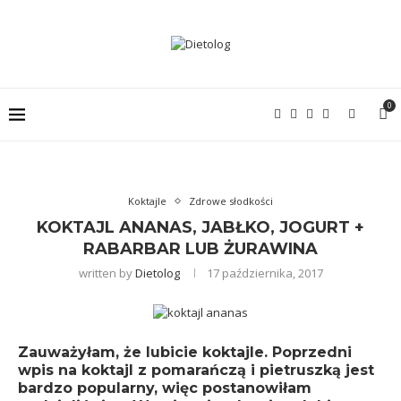
0
Koktajle
Zdrowe słodkości
KOKTAJL ANANAS, JABŁKO, JOGURT +
RABARBAR LUB ŻURAWINA
written by
Dietolog
17 października, 2017
Zauważyłam, że lubicie koktajle. Poprzedni
wpis na
koktajl z pomarańczą i pietruszką
jest
bardzo popularny, więc postanowiłam