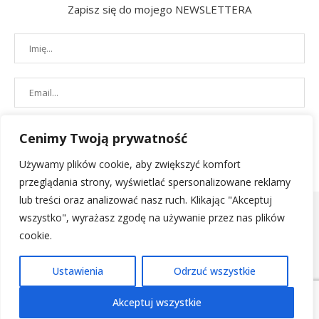
Zapisz się do mojego NEWSLETTERA
Cenimy Twoją prywatność
Używamy plików cookie, aby zwiększyć komfort
przeglądania strony, wyświetlać spersonalizowane reklamy
lub treści oraz analizować nasz ruch. Klikając "Akceptuj
wszystko", wyrażasz zgodę na używanie przez nas plików
cookie.
POLITYKA PRYWATNOŚCI
|
REGULAMIN SKLEPU
| 2019 - All Right
Ustawienia
Odrzuć wszystkie
Reserved. Designed and Developed by
PenciDesign
Akceptuj wszystkie
POWRÓT NA GÓRĘ