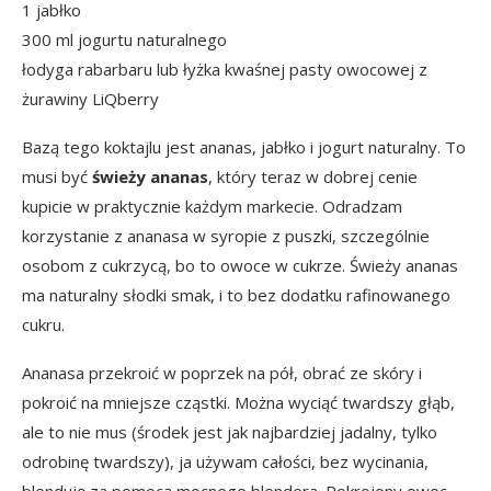
1 jabłko
300 ml jogurtu naturalnego
łodyga rabarbaru lub łyżka kwaśnej
pasty owocowej z
żurawiny LiQberry
Bazą tego koktajlu jest ananas, jabłko i jogurt naturalny. To
musi być
świeży ananas
, który teraz w dobrej cenie
kupicie w praktycznie każdym markecie. Odradzam
korzystanie z ananasa w syropie z puszki, szczególnie
osobom z cukrzycą, bo to owoce w cukrze. Świeży ananas
ma naturalny słodki smak, i to bez dodatku rafinowanego
cukru.
Ananasa przekroić w poprzek na pół, obrać ze skóry i
pokroić na mniejsze cząstki. Można wyciąć twardszy głąb,
ale to nie mus (środek jest jak najbardziej jadalny, tylko
odrobinę twardszy), ja używam całości, bez wycinania,