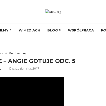
ILMY
W MEDIACH
BLOG
WSPÓŁPRACA
K
uje
Gotuj ze mną
 – ANGIE GOTUJE ODC. 5
g
15 października, 2017