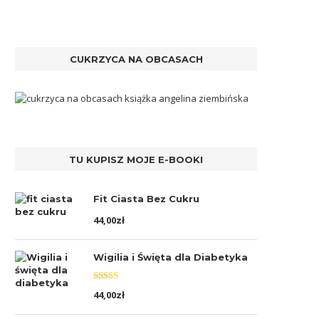
CUKRZYCA NA OBCASACH
TU KUPISZ MOJE E-BOOKI
Fit Ciasta Bez Cukru
44,00
zł
Wigilia i Święta dla Diabetyka
Oceniono
44,00
zł
5.00
na 5