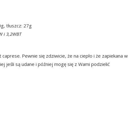
0g, tłuszcz: 27g
WW i 3,2WBT
caprese. Pewnie się zdziwicie, że na ciepło i że zapiekana w
j jeśli są udane i później mogę się z Wami podzielić