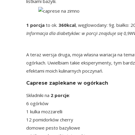
listkami bazylii.
1 porcja
to ok.
360kcal
, węglowodany: 9g. białko: 2
Informacja dla diabetyków: w porcji znajduje się 0,9
A teraz wersja druga, moja własna wariacja na temat 
ogórkach. Uwielbiam takie eksperymenty, tym bardzie
efektami moich kulinarnych poczynań.
Caprese zapiekane w ogórkach
Składniki na
2 porcje
:
6 ogórków
1 kulka mozzarelli
12 pomidorków cherry
domowe pesto bazyliowe