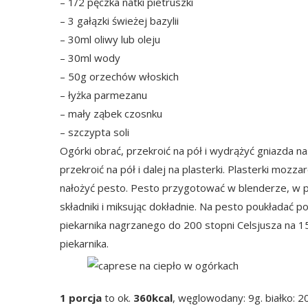
– 1/2 pęczka natki pietruszki
– 3 gałązki świeżej bazylii
– 30ml oliwy lub oleju
– 30ml wody
– 50g orzechów włoskich
– łyżka parmezanu
– mały ząbek czosnku
– szczypta soli
Ogórki obrać, przekroić na pół i wydrążyć gniazda n
przekroić na pół i dalej na plasterki. Plasterki mozz
nałożyć pesto. Pesto przygotować w blenderze, w p
składniki i miksując dokładnie. Na pesto poukładać p
piekarnika nagrzanego do 200 stopni Celsjusza na 1
piekarnika.
1 porcja
to ok.
360kcal
, węglowodany: 9g. białko: 2