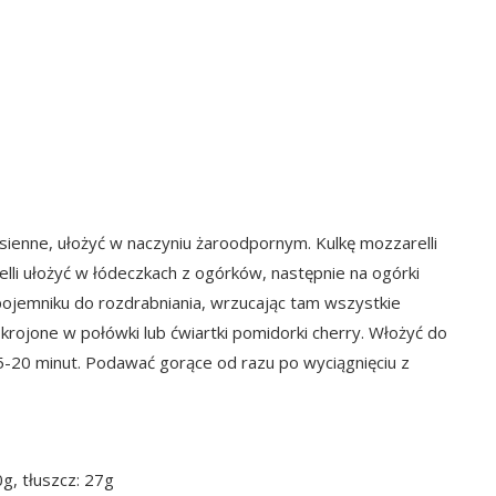
asienne, ułożyć w naczyniu żaroodpornym. Kulkę mozzarelli
arelli ułożyć w łódeczkach z ogórków, następnie na ogórki
ojemniku do rozdrabniania, wrzucając tam wszystkie
okrojone w połówki lub ćwiartki pomidorki cherry. Włożyć do
5-20 minut. Podawać gorące od razu po wyciągnięciu z
0g, tłuszcz: 27g