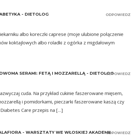
ABETYKA - DIETOLOG
ODPOWIEDZ
piekarniku albo koreczki caprese (moje ulubione połączenie
rków koktajlowych albo roladki z ogórka z migdałowym
DWOMA SERAMI: FETĄ I MOZZARELLĄ - DIETOLOG
ODPOWIEDZ
azwyczaj cuda. Na przykład cukinie faszerowane mięsem,
ozzarellą i pomidorkami, pieczarki faszerowane kaszą czy
Diabetes Care przepis na […]
ALAFIORA - WARSZTATY WE WŁOSKIEJ AKADEMII
ODPOWIEDZ