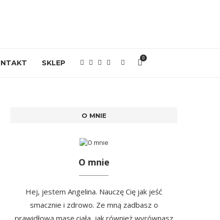
0
ONTAKT
SKLEP
O MNIE
O mnie
Hej, jestem Angelina. Nauczę Cię jak jeść
smacznie i zdrowo. Ze mną zadbasz o
prawidłową masę ciała, jak również wyrównasz