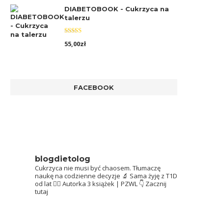
DIABETOBOOK - Cukrzyca na
talerzu
Oceniono
55,00
zł
5.00
na 5
FACEBOOK
blogdietolog
Cukrzyca nie musi być chaosem.
Tłumaczę
naukę na codzienne decyzje 🔬
Sama żyję z T1D
od lat 👩‍⚕️
Autorka 3 książek | PZWL
👇 Zacznij
tutaj