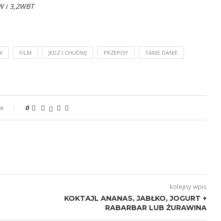
WW i 3,2WBT
W
FILM
JEDZ I CHUDNIJ
PRZEPISY
TANIE DANIE
ze
0
kolejny wpis
KOKTAJL ANANAS, JABŁKO, JOGURT +
RABARBAR LUB ŻURAWINA