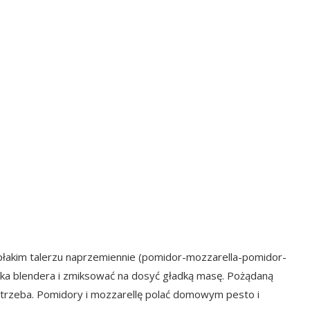
a płakim talerzu naprzemiennie (pomidor-mozzarella-pomidor-
nika blendera i zmiksować na dosyć gładką masę. Pożądaną
otrzeba. Pomidory i mozzarellę polać domowym pesto i