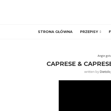
STRONA GŁÓWNA
PRZEPISY
F
Angie got
CAPRESE & CAPRESE
written by
Dietolo