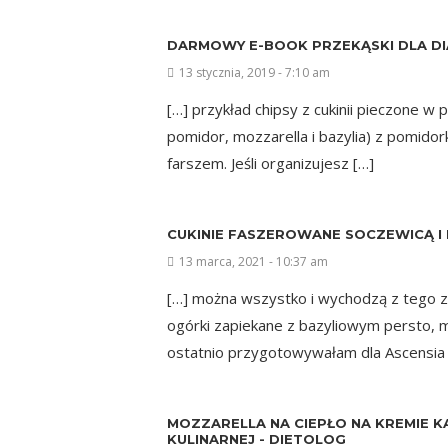
DARMOWY E-BOOK PRZEKĄSKI DLA DI
13 stycznia, 2019 - 7:10 am
[…] przykład chipsy z cukinii pieczone w 
pomidor, mozzarella i bazylia) z pomido
farszem. Jeśli organizujesz […]
CUKINIE FASZEROWANE SOCZEWICĄ I 
13 marca, 2021 - 10:37 am
[…] można wszystko i wychodzą z tego z
ogórki zapiekane z bazyliowym persto, m
ostatnio przygotowywałam dla Ascensia 
MOZZARELLA NA CIEPŁO NA KREMIE K
KULINARNEJ - DIETOLOG