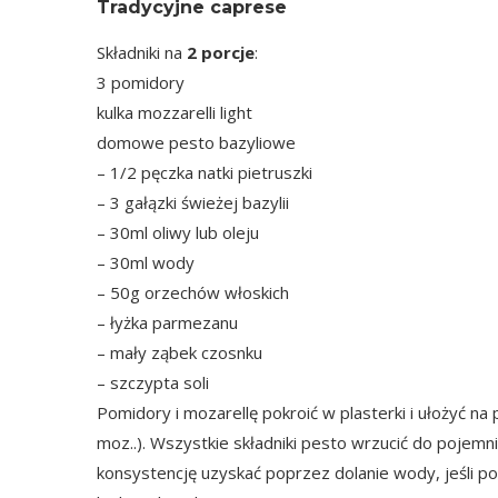
Tradycyjne caprese
Składniki na
2 porcje
:
3 pomidory
kulka mozzarelli light
domowe pesto bazyliowe
– 1/2 pęczka natki pietruszki
– 3 gałązki świeżej bazylii
– 30ml oliwy lub oleju
– 30ml wody
– 50g orzechów włoskich
– łyżka parmezanu
– mały ząbek czosnku
– szczypta soli
Pomidory i mozarellę pokroić w plasterki i ułożyć n
moz..). Wszystkie składniki pesto wrzucić do pojem
konsystencję uzyskać poprzez dolanie wody, jeśli p