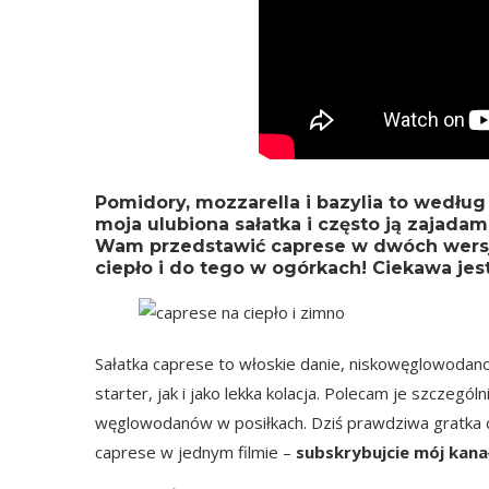
Pomidory, mozzarella i bazylia to według
moja ulubiona sałatka i często ją zajada
Wam przedstawić caprese w dwóch wersjac
ciepło i do tego w ogórkach! Ciekawa jes
Sałatka caprese to włoskie danie, niskowęglowodano
starter, jak i jako lekka kolacja. Polecam je szczegó
węglowodanów w posiłkach. Dziś prawdziwa gratka dl
caprese w jednym filmie –
subskrybujcie mój kana