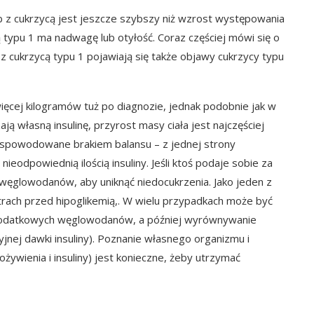
ób z cukrzycą jest jeszcze szybszy niż wzrost występowania
 typu 1 ma nadwagę lub otyłość. Coraz częściej mówi się o
 z cukrzycą typu 1 pojawiają się także objawy cukrzycy typu
więcej kilogramów tuż po diagnozie, jednak podobnie jak w
ą własną insulinę, przyrost masy ciała jest najczęściej
o spowodowane brakiem balansu – z jednej strony
ieodpowiednią ilością insuliny. Jeśli ktoś podaje sobie za
 węglowodanów, aby uniknąć niedocukrzenia. Jako jeden z
rach przed hipoglikemią,. W wielu przypadkach może być
dodatkowych węglowodanów, a później wyrównywanie
nej dawki insuliny). Poznanie własnego organizmu i
żywienia i insuliny) jest konieczne, żeby utrzymać