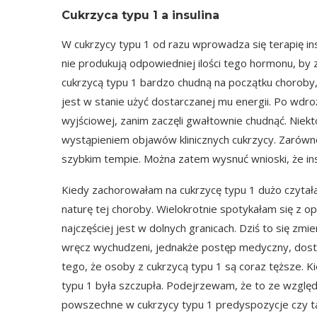
Cukrzyca typu 1 a insulina
W cukrzycy typu 1 od razu wprowadza się terapię ins
nie produkują odpowiedniej ilości tego hormonu, by 
cukrzycą typu 1 bardzo chudną na początku choroby, 
jest w stanie użyć dostarczanej mu energii. Po wdroż
wyjściowej, zanim zaczęli gwałtownie chudnąć. Niekt
wystąpieniem
objawów klinicznych cukrzycy
. Zarówn
szybkim tempie. Można zatem wysnuć wnioski, że ins
Kiedy zachorowałam na cukrzycę typu 1 dużo czytała
naturę tej choroby. Wielokrotnie spotykałam się z opi
najczęściej jest w dolnych granicach. Dziś to się zm
wręcz wychudzeni, jednakże postęp medyczny, dostępn
tego, że osoby z cukrzycą typu 1 są coraz tęższe. 
typu 1 była szczupła. Podejrzewam, że to ze względu
powszechne w cukrzycy typu 1 predyspozycje czy ta