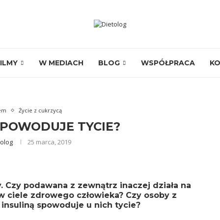
ILMY
W MEDIACH
BLOG
WSPÓŁPRACA
K
em
Życie z cukrzycą
 POWODUJE TYCIE?
tolog
25 marca, 2019
y. Czy podawana z zewnątrz inaczej działa na
w ciele zdrowego człowieka? Czy osoby z
a insuliną spowoduje u nich tycie?