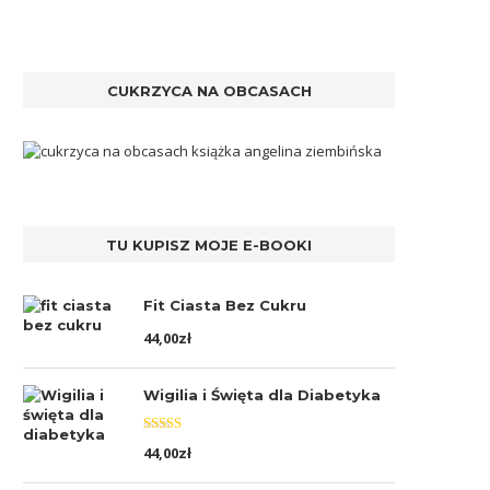
CUKRZYCA NA OBCASACH
TU KUPISZ MOJE E-BOOKI
Fit Ciasta Bez Cukru
44,00
zł
Wigilia i Święta dla Diabetyka
Oceniono
44,00
zł
5.00
na 5