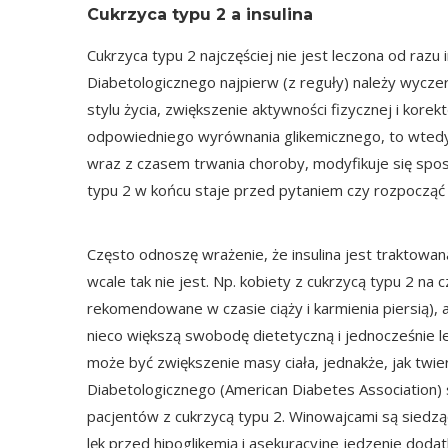
Cukrzyca typu 2 a insulina
Cukrzyca typu 2 najczęściej nie jest leczona od razu 
Diabetologicznego
najpierw (z reguły) należy wycze
stylu życia, zwiększenie aktywności fizycznej i korektę
odpowiedniego wyrównania glikemicznego, to wtedy 
wraz z czasem trwania choroby, modyfikuje się spos
typu 2 w końcu staje przed pytaniem czy rozpocząć i
Często odnoszę wrażenie, że insulina jest traktowan
wcale tak nie jest. Np. kobiety z cukrzycą typu 2 na c
rekomendowane w czasie ciąży i karmienia piersią), 
nieco większą swobodę dietetyczną i jednocześnie
może być zwiększenie masy ciała, jednakże, jak t
Diabetologicznego (
American Diabetes Association
)
pacjentów z cukrzycą typu 2. Winowajcami są siedząc
lęk przed hipoglikemią i asekuracyjne jedzenie dod