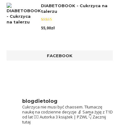
DIABETOBOOK - Cukrzyca na
talerzu
Oceniono
55,00
zł
5.00
na 5
FACEBOOK
blogdietolog
Cukrzyca nie musi być chaosem.
Tłumaczę
naukę na codzienne decyzje 🔬
Sama żyję z T1D
od lat 👩‍⚕️
Autorka 3 książek | PZWL
👇 Zacznij
tutaj