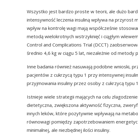
Wszystko jest bardzo proste w teorii, ale dużo bar
intensywność leczenia insuliną wpływa na przyrost m
wpływ na kontrolę wagi mają współcześnie stosowane
metodą wielokrotnych wstrzyknięć i ciągłym wlewem
Control and Complications Trial (DCCT)
zaobserwowano
średnio 4,6 kg w ciągu 5 lat, niezależnie od metody p
Inne badania również nasuwają podobne wnioski, prz
pacjentów z cukrzycą typu 1 przy intensywnej insulin
przyjmowania insuliny przez osoby z cukrzycą typu 
Istnieje wiele strategii mających na celu złagodzen
dietetyczna, zwiększona aktywność fizyczna, zweryfi
innych leków, które pozytywnie wpływają na metabol
równowagi pomiędzy zapotrzebowaniem energetyczn
minimalnej, ale niezbędnej ilości insuliny.