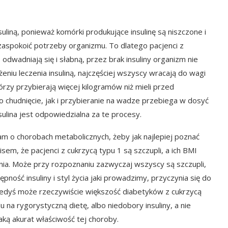
uliną, ponieważ komórki produkujące insulinę są niszczone i
zaspokoić potrzeby organizmu. To dlatego pacjenci z
odwadniają się i słabną, przez brak insuliny organizm nie
eniu leczenia insuliną, najczęściej wszyscy wracają do wagi
órzy przybierają więcej kilogramów niż mieli przed
o chudnięcie, jak i przybieranie na wadze przebiega w dosyć
ulina jest odpowiedzialna za te procesy.
m o chorobach metabolicznych, żeby jak najlepiej poznać
sem, że pacjenci z cukrzycą typu 1 są szczupli, a ich BMI
ienia. Może przy rozpoznaniu zazwyczaj wszyscy są szczupli,
ość insuliny i styl życia jaki prowadzimy, przyczynia się do
Kiedyś może rzeczywiście większość diabetyków z cukrzycą
 na rygorystyczną dietę, albo niedobory insuliny, a nie
ką akurat właściwość tej choroby.