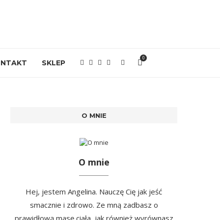
0
ONTAKT
SKLEP
O MNIE
O mnie
Hej, jestem Angelina. Nauczę Cię jak jeść
smacznie i zdrowo. Ze mną zadbasz o
prawidłową masę ciała, jak również wyrównasz