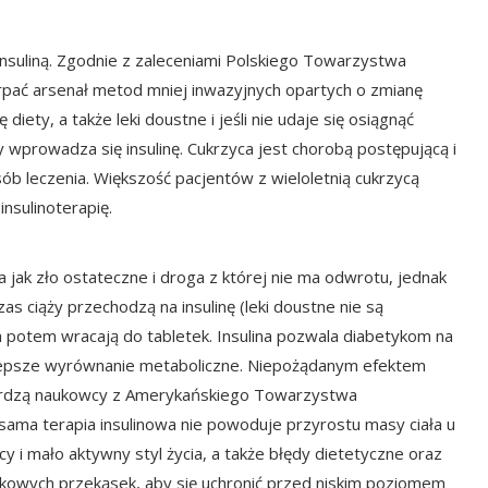
insuliną. Zgodnie z
zaleceniami Polskiego Towarzystwa
rpać arsenał metod mniej inwazyjnych opartych o zmianę
 diety, a także leki doustne i jeśli nie udaje się osiągnąć
wprowadza się insulinę. Cukrzyca jest chorobą postępującą i
ób leczenia. Większość pacjentów z wieloletnią cukrzycą
nsulinoterapię.
a jak zło ostateczne i droga z której nie ma odwrotu, jednak
zas ciąży przechodzą na insulinę (leki doustne nie są
a potem wracają do tabletek. Insulina pozwala diabetykom na
 lepsze wyrównanie metaboliczne. Niepożądanym efektem
wierdzą naukowcy z Amerykańskiego Towarzystwa
 sama terapia insulinowa nie powoduje przyrostu masy ciała u
y i mało aktywny styl życia, a także błędy dietetyczne oraz
atkowych przekąsek, aby się uchronić przed niskim poziomem