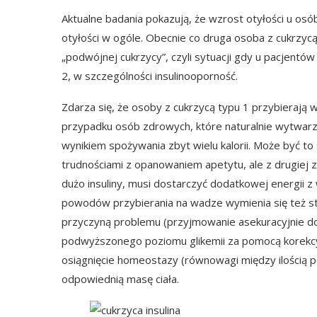
Aktualne badania pokazują, że wzrost otyłości u os
otyłości w ogóle. Obecnie co druga osoba z cukrzycą
„podwójnej cukrzycy”, czyli sytuacji gdy u pacjentów
2, w szczególności insulinooporność.
Zdarza się, że osoby z cukrzycą typu 1 przybierają 
przypadku osób zdrowych, które naturalnie wytwarzaj
wynikiem spożywania zbyt wielu kalorii. Może być t
trudnościami z opanowaniem apetytu, ale z drugiej z n
dużo insuliny, musi dostarczyć dodatkowej energii z
powodów przybierania na wadze wymienia się też st
przyczyną problemu (przyjmowanie asekuracyjnie 
podwyższonego poziomu glikemii za pomocą korekcyj
osiągnięcie homeostazy (równowagi między ilością po
odpowiednią masę ciała.