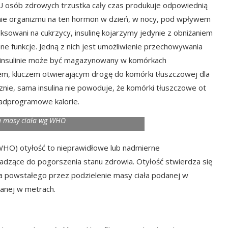
. U osób zdrowych trzustka cały czas produkuje odpowiednią
anie organizmu na ten hormon w dzień, w nocy, pod wpływem
fiksowani na cukrzycy, insulinę kojarzymy jedynie z obniżaniem
inne funkcje. Jedną z nich jest umożliwienie przechowywania
ki insulinie może być magazynowany w komórkach
iem, kluczem otwierającym drogę do komórki tłuszczowej dla
znie, sama insulina nie powoduje, że komórki tłuszczowe ot
nadprogramowe kalorie.
ja masy ciała wg WHO
(WHO) otyłość to nieprawidłowe lub nadmierne
dzące do pogorszenia stanu zdrowia. Otyłość stwierdza się
a powstałego przez podzielenie masy ciała podanej w
anej w metrach.