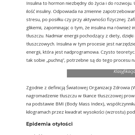
Insulina to hormon niezbędny do życia i do rozwoju
ilość insuliny. Odpowiada na zmienne zapotrzebow
stresu, po posiłku czy przy aktywności fizycznej. Za
glikemii, zapominając o tym, że insulina ma również 
tłuszczu. Nadmiar energii pochodzący z diety, dzię
tłuszczowych. Insulina w tym procesie jest narzędz
energii, która jest nadprogramowa. Czysto teoretyc
tak sobie „puchną”, potrzebne są do tego procesu 
Klasyfikac
Zgodnie z definicją Światowej Organizacji Zdrowia 
nagromadzenie tłuszczu w tkance tłuszczowej prowa
na podstawie BMI (Body Mass Index), współczynnik
kilogramach przez kwadrat wysokości (wzrostu) pod
Epidemia otyłości