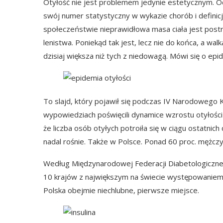
Otyłość nie jest problemem jedynie estetycznym. Od
swój numer statystyczny w wykazie chorób i definicję
społeczeństwie nieprawidłowa masa ciała jest postr
lenistwa. Poniekąd tak jest, lecz nie do końca, a walk
dzisiaj większa niż tych z niedowagą. Mówi się o epid
To slajd, który pojawił się podczas IV Narodowego
wypowiedziach poświęcili dynamice wzrostu otyłości
że liczba osób otyłych potroiła się w ciągu ostatnich
nadal rośnie. Także w Polsce. Ponad 60 proc. mężcz
Według Międzynarodowej Federacji Diabetologicznej
10 krajów z największym na świecie występowaniem
Polska obejmie niechlubne, pierwsze miejsce.