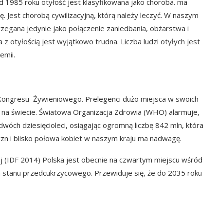
 1985 roku otyłość jest klasyfikowana jako choroba. ma
. Jest chorobą cywilizacyjną, którą należy leczyć. W naszym
zegana jedynie jako połączenie zaniedbania, obżarstwa i
a z otyłością jest wyjątkowo trudna. Liczba ludzi otyłych jest
emii.
 Kongresu Żywieniowego. Prelegenci dużo miejsca w swoich
 na świecie. Światowa Organizacja Zdrowia (WHO) alarmuje,
 dwóch dziesięcioleci, osiągając ogromną liczbę 842 mln, która
yzn i blisko połowa kobiet w naszym kraju ma nadwagę.
 (IDF 2014) Polska jest obecnie na czwartym miejscu wśród
 stanu przedcukrzycowego. Przewiduje się, że do 2035 roku