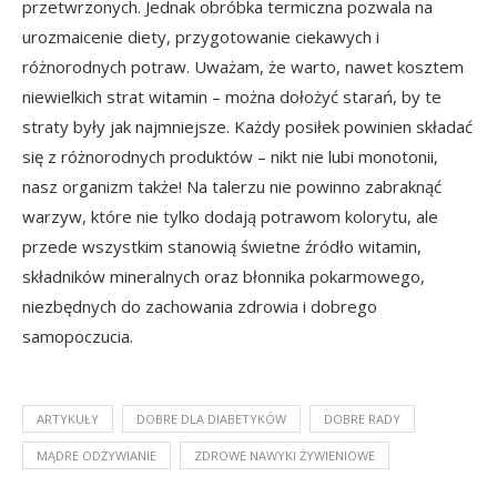
przetwrzonych. Jednak obróbka termiczna pozwala na
urozmaicenie diety, przygotowanie ciekawych i
różnorodnych potraw. Uważam, że warto, nawet kosztem
niewielkich strat witamin – można dołożyć starań, by te
straty były jak najmniejsze. Każdy posiłek powinien składać
się z różnorodnych produktów – nikt nie lubi monotonii,
nasz organizm także! Na talerzu nie powinno zabraknąć
warzyw, które nie tylko dodają potrawom kolorytu, ale
przede wszystkim stanowią świetne źródło witamin,
składników mineralnych oraz błonnika pokarmowego,
niezbędnych do zachowania zdrowia i dobrego
samopoczucia.
ARTYKUŁY
DOBRE DLA DIABETYKÓW
DOBRE RADY
MĄDRE ODŻYWIANIE
ZDROWE NAWYKI ŻYWIENIOWE