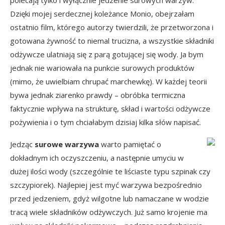
polecają tylko i wyłącznie jedzenie surowych warzyw.
Dzięki mojej serdecznej koleżance Monio, obejrzałam
ostatnio film, którego autorzy twierdzili, że przetworzona i
gotowana żywność to niemal trucizna, a wszystkie składniki
odżywcze ulatniają się z parą gotującej się wody. Ja bym
jednak nie wariowała na punkcie surowych produktów
(mimo, że uwielbiam chrupać marchewkę). W każdej teorii
bywa jednak ziarenko prawdy – obróbka termiczna
faktycznie wpływa na strukturę, skład i wartości odżywcze
pożywienia i o tym chciałabym dzisiaj kilka słów napisać.
Jedząc
surowe warzywa
warto pamiętać o
dokładnym ich oczyszczeniu, a następnie umyciu w
dużej ilości wody (szczególnie te liściaste typu szpinak czy
szczypiorek). Najlepiej jest myć warzywa bezpośrednio
przed jedzeniem, gdyż wilgotne lub namaczane w wodzie
tracą wiele składników odżywczych. Już samo krojenie ma