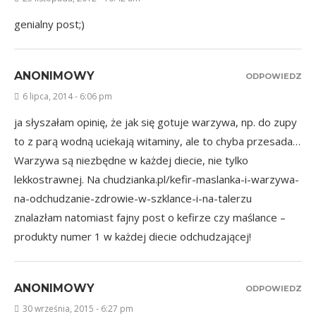
genialny post;)
ANONIMOWY
ODPOWIEDZ
6 lipca, 2014 - 6:06 pm
ja słyszałam opinię, że jak się gotuje warzywa, np. do zupy
to z parą wodną uciekają witaminy, ale to chyba przesada…
Warzywa są niezbędne w każdej diecie, nie tylko
lekkostrawnej. Na chudzianka.pl/kefir-maslanka-i-warzywa-
na-odchudzanie-zdrowie-w-szklance-i-na-talerzu
znalazłam natomiast fajny post o kefirze czy maślance –
produkty numer 1 w każdej diecie odchudzającej!
ANONIMOWY
ODPOWIEDZ
30 września, 2015 - 6:27 pm