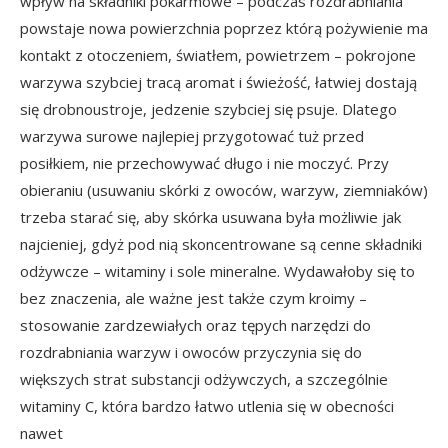
wpływ na składniki pokarmowe – podczas rozdrabniania
powstaje nowa powierzchnia poprzez którą pożywienie ma
kontakt z otoczeniem, światłem, powietrzem – pokrojone
warzywa szybciej tracą aromat i świeżość, łatwiej dostają
się drobnoustroje, jedzenie szybciej się psuje. Dlatego
warzywa surowe najlepiej przygotować tuż przed
posiłkiem, nie przechowywać długo i nie moczyć. Przy
obieraniu (usuwaniu skórki z owoców, warzyw, ziemniaków)
trzeba starać się, aby skórka usuwana była możliwie jak
najcieniej, gdyż pod nią skoncentrowane są cenne składniki
odżywcze – witaminy i sole mineralne. Wydawałoby się to
bez znaczenia, ale ważne jest także czym kroimy –
stosowanie zardzewiałych oraz tępych narzędzi do
rozdrabniania warzyw i owoców przyczynia się do
większych strat substancji odżywczych, a szczególnie
witaminy C, która bardzo łatwo utlenia się w obecności
nawet