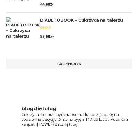
Oceniono
44,00
zł
5.00
na 5
DIABETOBOOK - Cukrzyca na talerzu
Oceniono
55,00
zł
5.00
na 5
FACEBOOK
blogdietolog
Cukrzyca nie musi być chaosem.
Tłumaczę naukę na
codzienne decyzje 🔬
Sama żyję z T1D od lat 👩‍⚕️
Autorka 3
książek | PZWL
👇 Zacznij tutaj