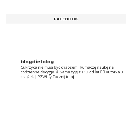
FACEBOOK
blogdietolog
Cukrzyca nie musi być chaosem.
Tłumaczę naukę na
codzienne decyzje 🔬
Sama żyję z T1D od lat 👩‍⚕️
Autorka 3
książek | PZWL
👇 Zacznij tutaj