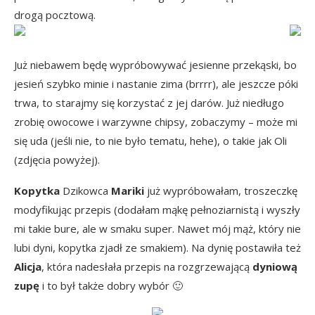
drogą pocztową.
Już niebawem będę wypróbowywać jesienne przekąski, bo
jesień szybko minie i nastanie zima (brrrr), ale jeszcze póki
trwa, to starajmy się korzystać z jej darów. Już niedługo
zrobię owocowe i warzywne chipsy, zobaczymy – może mi
się uda (jeśli nie, to nie było tematu, hehe), o takie jak Oli
(zdjęcia powyżej).
Kopytka
Dzikowca
Mariki
już wypróbowałam, troszeczkę
modyfikując przepis (dodałam mąkę pełnoziarnistą i wyszły
mi takie bure, ale w smaku super. Nawet mój mąż, który nie
lubi dyni, kopytka zjadł ze smakiem). Na dynię postawiła też
Alicja
, która nadesłała przepis na rozgrzewającą
dyniową
zupę
i to był także dobry wybór 🙂