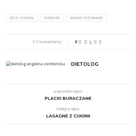
JEDZ I CHUDNIJ
KONKURS
MĄDRE ODŻYWIANIE
5 komentarzy
0
DIETOLOG
poprzedni wpis
PLACKI BURACZANE
kolejny wpis
LASAGNE Z CUKINII