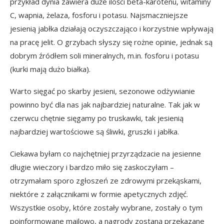
przykład dynia zawiera duże ilości beta-karotenu, witaminy
C, wapnia, żelaza, fosforu i potasu. Najsmaczniejsze
jesienią jabłka działają oczyszczająco i korzystnie wpływają
na pracę jelit. O grzybach słyszy się rożne opinie, jednak są
dobrym źródłem soli mineralnych, m.in. fosforu i potasu
(kurki mają dużo białka).
Warto sięgać po skarby jesieni, sezonowe odżywianie
powinno być dla nas jak najbardziej naturalne. Tak jak w
czerwcu chętnie sięgamy po truskawki, tak jesienią
najbardziej wartościowe są śliwki, gruszki i jabłka.
Ciekawa byłam co najchętniej przyrządzacie na jesienne
długie wieczory i bardzo miło się zaskoczyłam –
otrzymałam sporo zgłoszeń ze zdrowymi przekąskami,
niektóre z załącznikami w formie apetycznych zdjęć.
Wszystkie osoby, które zostały wybrane, zostały o tym
poinformowane mailowo, a nagrody zostaną przekazane