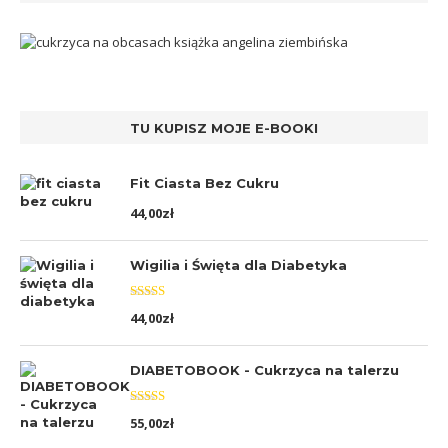
TU KUPISZ MOJE E-BOOKI
Fit Ciasta Bez Cukru
44,00
zł
Wigilia i Święta dla Diabetyka
Oceniono
44,00
zł
5.00
na 5
DIABETOBOOK - Cukrzyca na talerzu
Oceniono
55,00
zł
5.00
na 5