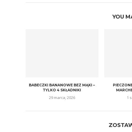
YOU M
BABECZKI BANANOWE BEZ MĄKI –
PIECZONE
TYLKO 4 SKŁADNIKI
MARCHE
29 marca, 2026
1 s
ZOSTA