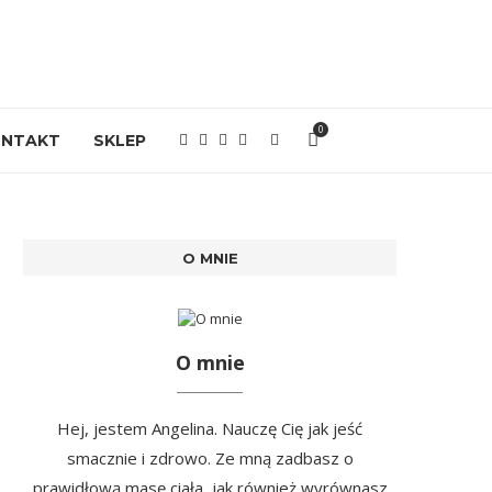
0
ONTAKT
SKLEP
O MNIE
O mnie
Hej, jestem Angelina. Nauczę Cię jak jeść
smacznie i zdrowo. Ze mną zadbasz o
prawidłową masę ciała, jak również wyrównasz