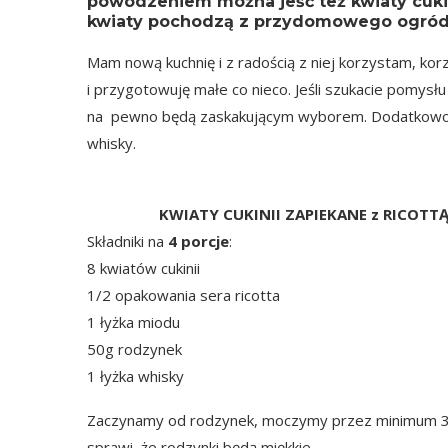
powodzeniem można jeść też kwiaty cukinii
kwiaty pochodzą z przydomowego ogród
Mam nową kuchnię i z radością z niej korzystam, korz
i przygotowuję małe co nieco. Jeśli szukacie pomysłu
na pewno będą zaskakującym wyborem. Dodatkowo p
whisky.
KWIATY CUKINII ZAPIEKANE z RICO
Składniki na
4 porcje
:
8 kwiatów cukinii
1/2 opakowania sera ricotta
1 łyżka miodu
50g rodzynek
1 łyżka whisky
Zaczynamy od rodzynek, moczymy przez minimum 30 
sprawi, że rodzynki będą miękkie.