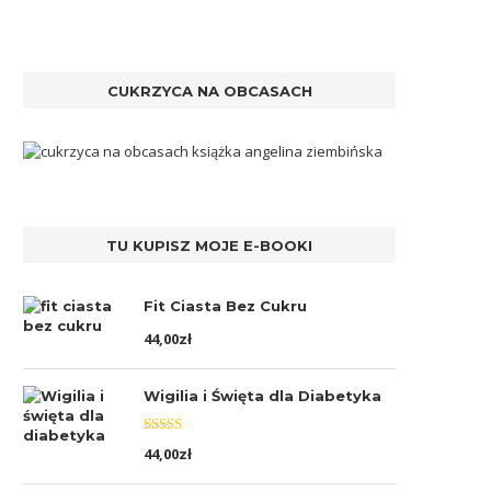
CUKRZYCA NA OBCASACH
TU KUPISZ MOJE E-BOOKI
Fit Ciasta Bez Cukru
44,00
zł
Wigilia i Święta dla Diabetyka
Oceniono
44,00
zł
5.00
na 5