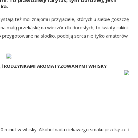
. To prawdziwy rarytas, tym bardziej, jeśli
ka.
ystają też moi znajomi i przyjaciele, których u siebie goszczę
 na małą przekąskę na wieczór dla dorosłych, to kwiaty cukinii
rzygotowane na słodko, podbiją serca nie tylko amatorów
TTĄ i RODZYNKAMI AROMATYZOWANYMI WHISKY
minut w whisky. Alkohol nada ciekawego smaku przekąsce i