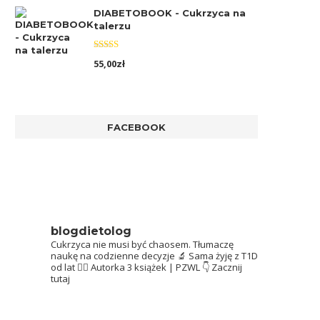
DIABETOBOOK - Cukrzyca na
talerzu
Oceniono
55,00
zł
5.00
na 5
FACEBOOK
blogdietolog
Cukrzyca nie musi być chaosem.
Tłumaczę
naukę na codzienne decyzje 🔬
Sama żyję z T1D
od lat 👩‍⚕️
Autorka 3 książek | PZWL
👇 Zacznij
tutaj