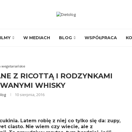
ILMY
W MEDIACH
BLOG
WSPÓŁPRACA
K
a wegetariańskie
ANE Z RICOTTĄ I RODZYNKAMI
WANYMI WHISKY
olog
10 sierpnia, 2016
kinia. Latem robię z niej co tylko się da:
zupy
,
wet
ciasto
. Nie wiem czy wiecie, ale z