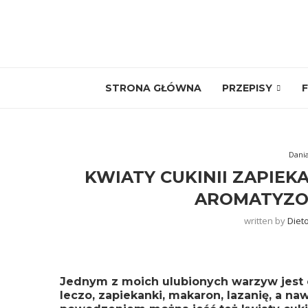
STRONA GŁÓWNA
PRZEPISY
F
Dani
KWIATY CUKINII ZAPIEK
AROMATYZO
written by
Diet
Jednym z moich ulubionych warzyw jest cu
leczo
,
zapiekanki
,
makaron
,
lazanię
, a na