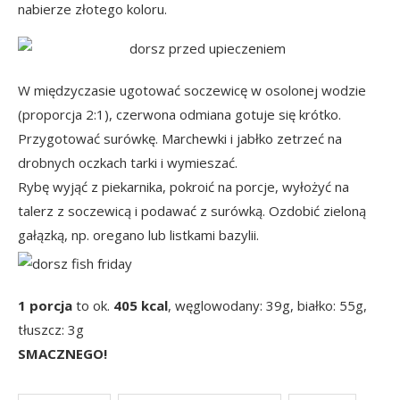
nabierze złotego koloru.
W międzyczasie ugotować soczewicę w osolonej wodzie
(proporcja 2:1), czerwona odmiana gotuje się krótko.
Przygotować surówkę. Marchewki i jabłko zetrzeć na
drobnych oczkach tarki i wymieszać.
Rybę wyjąć z piekarnika, pokroić na porcje, wyłożyć na
talerz z soczewicą i podawać z surówką. Ozdobić zieloną
gałązką, np. oregano lub listkami bazylii.
1 porcja
to ok.
405 kcal
, węglowodany:
39g, białko: 55g,
tłuszcz: 3g
SMACZNEGO!