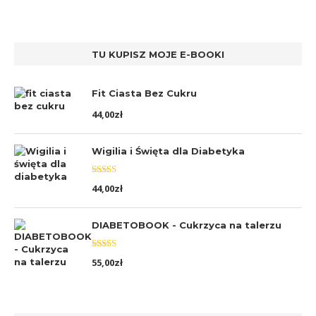
TU KUPISZ MOJE E-BOOKI
Fit Ciasta Bez Cukru
44,00
zł
Wigilia i Święta dla Diabetyka
Oceniono
44,00
zł
5.00
na 5
DIABETOBOOK - Cukrzyca na talerzu
Oceniono
55,00
zł
5.00
na 5