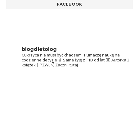
FACEBOOK
blogdietolog
Cukrzyca nie musi być chaosem.
Tłumaczę naukę na
codzienne decyzje 🔬
Sama żyję z T1D od lat 👩‍⚕️
Autorka 3
książek | PZWL
👇 Zacznij tutaj