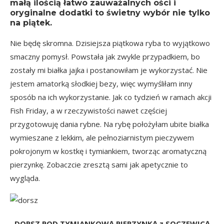
małą ilością łatwo zauważalnych ości i
oryginalne dodatki to świetny wybór nie tylko
na piątek.
Nie będę skromna. Dzisiejsza piątkowa ryba to wyjątkowo
smaczny pomysł. Powstała jak zwykle przypadkiem, bo
zostały mi białka jajka i postanowiłam je wykorzystać. Nie
jestem amatorką słodkiej bezy, więc wymyśliłam inny
sposób na ich wykorzystanie. Jak co tydzień w ramach akcji
Fish Friday, a w rzeczywistości nawet częściej
przygotowuję dania rybne. Na rybę położyłam ubite białka
wymieszane z lekkim, ale pełnoziarnistym pieczywem
pokrojonym w kostkę i tymiankiem, tworząc aromatyczną
pierzynkę. Zobaczcie zresztą sami jak apetycznie to
wygląda.
DORSZ POD TYMIANKOWĄ PIERZYNKĄ z SOCZEWICĄ