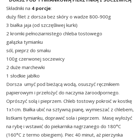
Składniki na
4 porcje
:
duży filet z dorsza bez skóry o wadze 800-900g
3 białka jaja (od szczęśliwej kurki)
2 kromki pełnoziarnistego chleba tostowego
gałązka tymianku
sól, pieprz do smaku
100g czerwonej soczewicy
2 duże marchewki
1 słodkie jabłko
Dorsza umyć pod bieżącą wodą, osuszyć ręcznikiem
papierowym i przełożyć do naczynia żaroodpornego.
Oprószyć solą i pieprzem. Chleb tostowy pokroić w kostkę
1x1cm. Białka ubić na sztywną pianę, wymieszać z chlebem,
listkami tymianku, doprawić sola i pieprzem. Masę wyłożyć
na rybę i wstawić do piekarnika nagrzanego do 180°C
(160°C z termo obiegiem). Piec 40 minut, aż pierzynka