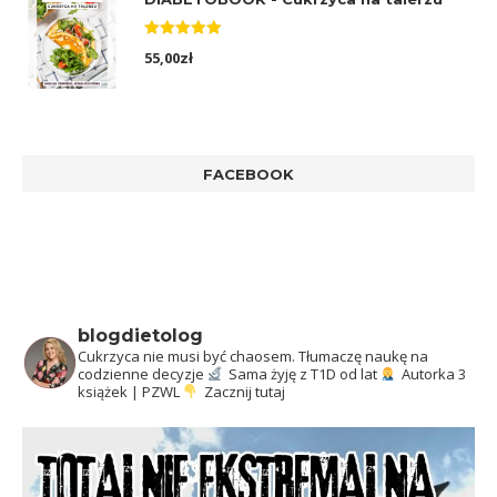
Oceniono
55,00
zł
5.00
na 5
FACEBOOK
blogdietolog
Cukrzyca nie musi być chaosem.
Tłumaczę naukę na
codzienne decyzje
Sama żyję z T1D od lat
Autorka 3
książek | PZWL
Zacznij tutaj