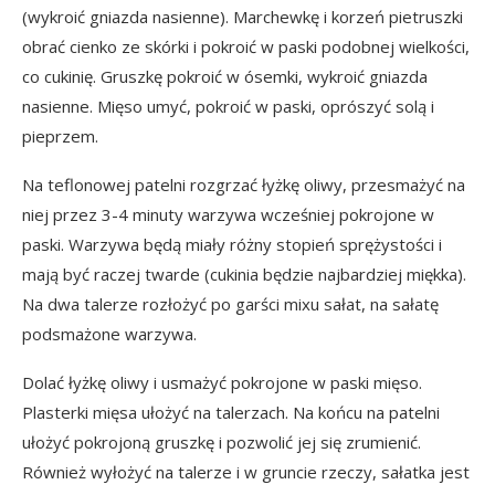
(wykroić gniazda nasienne). Marchewkę i korzeń pietruszki
obrać cienko ze skórki i pokroić w paski podobnej wielkości,
co cukinię. Gruszkę pokroić w ósemki, wykroić gniazda
nasienne. Mięso umyć, pokroić w paski, oprószyć solą i
pieprzem.
Na teflonowej patelni rozgrzać łyżkę oliwy, przesmażyć na
niej przez 3-4 minuty warzywa wcześniej pokrojone w
paski. Warzywa będą miały różny stopień sprężystości i
mają być raczej twarde (cukinia będzie najbardziej miękka).
Na dwa talerze rozłożyć po garści mixu sałat, na sałatę
podsmażone warzywa.
Dolać łyżkę oliwy i usmażyć pokrojone w paski mięso.
Plasterki mięsa ułożyć na talerzach. Na końcu na patelni
ułożyć pokrojoną gruszkę i pozwolić jej się zrumienić.
Również wyłożyć na talerze i w gruncie rzeczy, sałatka jest