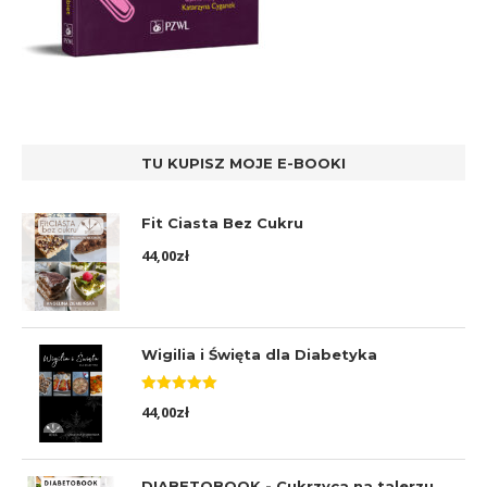
TU KUPISZ MOJE E-BOOKI
Fit Ciasta Bez Cukru
44,00
zł
Wigilia i Święta dla Diabetyka
Oceniono
44,00
zł
5.00
na 5
DIABETOBOOK - Cukrzyca na talerzu