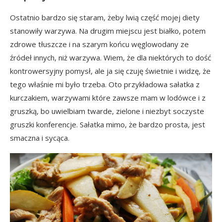
Ostatnio bardzo się staram, żeby lwią część mojej diety
stanowiły warzywa. Na drugim miejscu jest białko, potem
zdrowe tłuszcze i na szarym końcu węglowodany ze
źródeł innych, niż warzywa. Wiem, że dla niektórych to dość
kontrowersyjny pomysł, ale ja się czuję świetnie i widzę, że
tego właśnie mi było trzeba. Oto przykładowa sałatka z
kurczakiem, warzywami które zawsze mam w lodówce i z
gruszką, bo uwielbiam twarde, zielone i niezbyt soczyste
gruszki konferencje. Sałatka mimo, że bardzo prosta, jest
smaczna i sycąca.