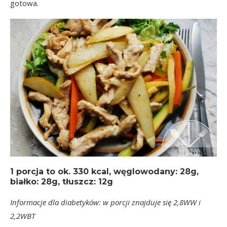
gotowa.
1 porcja
to ok.
330 kcal
, węglowodany: 28g,
białko: 28g, tłuszcz: 12g
Informacje dla diabetyków: w porcji znajduje się 2,8WW i
2,2WBT