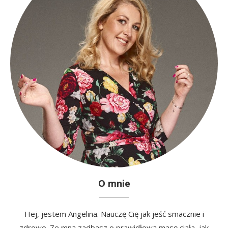
O mnie
Hej, jestem Angelina. Nauczę Cię jak jeść smacznie i
zdrowo. Ze mną zadbasz o prawidłową masę ciała, jak