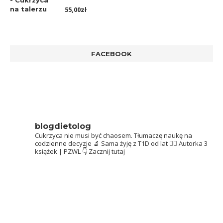
Oceniono
55,00
zł
5.00
na 5
FACEBOOK
blogdietolog
Cukrzyca nie musi być chaosem.
Tłumaczę naukę na
codzienne decyzje 🔬
Sama żyję z T1D od lat 👩‍⚕️
Autorka 3
książek | PZWL
👇 Zacznij tutaj