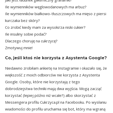
Jaki jest
ładunek glikemiczny
grahamki?
Ile wymienników węglowodanowych ma arbuz?
Ile wymienników białkowo-tłuszczowych ma mięso z piersi
kurczaka bez skóry?
Co zrobić kiedy mam za wysoki/za niski cukier?
Ile insuliny sobie podać?
Dlaczego choruję na cukrzycę?
Zmotywuj mnie!
Co, jeśli ktoś nie korzysta z Asystenta Google?
Niedawno zrobiłam ankietę na Instagramie i okazało się, że
większość z moich odbiorców nie korzysta z Asystenta
Google. Osoby, które nie korzystają z tego
dobrodziejstwa techniki mają dwa wyjścia. Mogą zacząć
korzystać (lepiej późno niż wcale?) albo skorzystać z
Messengera
profilu Cukrzyca.pl na Facebooku
. Po wysłaniu
wiadomości do profilu uruchamia się bot, który ma wgraną