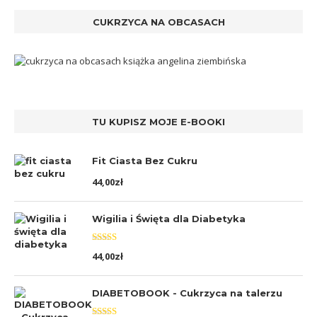
CUKRZYCA NA OBCASACH
TU KUPISZ MOJE E-BOOKI
Fit Ciasta Bez Cukru
44,00
zł
Wigilia i Święta dla Diabetyka
Oceniono
44,00
zł
5.00
na 5
DIABETOBOOK - Cukrzyca na talerzu