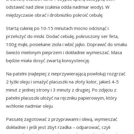
odstawić nad zlew (cukinia odda nadmiar wody). W
międzyczasie obrać i drobniutko pokroić cebulę.
Startą cukinię po 10-15 minutach mocno odcisnąć i
przełożyć do miski. Dodać cebulę, pokruszony ser feta,
100g mąki, posiekane zioła i wbić jajko. Doprawić do smaku
świeżo mielonym pieprzem i dokładnie wymieszać. Masa
będzie miała dosyć zwartą konsystencję.
Na patelni (najlepiej z nieprzywierającą powłoką) rozgrzać
2 łyżki oleju i smażyć placuszki na złoty kolor, jakieś 4-5
minut z jednej strony i 3 minuty z drugiej. Po zdjęciu z
patelni placuszki ułożyć na ręczniku papierowym, który
wchłonie nadmiar oleju.
Passatę zagotować z przyprawami i oliwą, wymieszać
dokładnie i jeśli jest zbyt rzadka – odparować, czyli