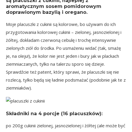
są placuszki z cukinii, najlepiej z
aromatycznym sosem pomidorowym
doprawionym bazylią i oregano.
Moje placuszki z cukinii są kolorowe, bo używam do ich
przygotowania kolorowej
cukinii
– zielonej, jasnozielonej i
żółtej, dokładam czerwoną cebulę i trochę intensywnie
zielonych ziół do środka. Po usmażeniu widać (tak, smażę
je, na oleju!), że kolor nie jest jeden i bury jak w plackach
ziemniaczanych, tylko na talerzu sporo się dzieje.
Sprawdźcie też patent, który sprawi, że placuszki się nie
rozlecą, tylko będą się ładnie podsmażać (podobnie jak te z
ziemniaków).
Składniki na
4 porcje
(16 placuszków):
po 200g cukinii zielonej, jasnozielonej i żółtej (ale może być