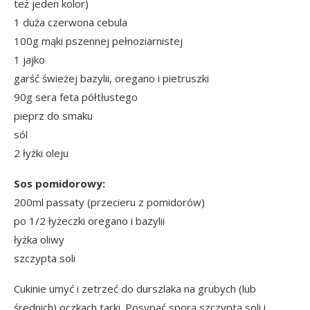
też jeden kolor)
1 duża czerwona cebula
100g mąki pszennej pełnoziarnistej
1 jajko
garść świeżej bazylii, oregano i pietruszki
90g sera feta półtłustego
pieprz do smaku
sól
2 łyżki oleju
Sos pomidorowy:
200ml passaty (przecieru z pomidorów)
po 1/2 łyżeczki oregano i bazylii
łyżka oliwy
szczypta soli
Cukinie umyć i zetrzeć do durszlaka na grubych (lub
średnich) oczkach tarki. Posypać sporą szczyptą soli i