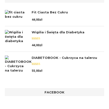
Fit Ciasta Bez Cukru
44,00
zł
Wigilia i Święta dla Diabetyka
Oceniono
44,00
zł
5.00
na 5
DIABETOBOOK - Cukrzyca na talerzu
Oceniono
55,00
zł
5.00
na 5
FACEBOOK