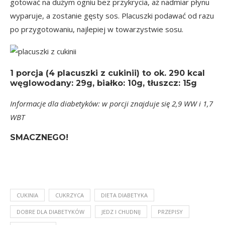
gotować na dużym ogniu bez przykrycia, aż nadmiar płynu
wyparuje, a zostanie gęsty sos. Placuszki podawać od razu
po przygotowaniu, najlepiej w towarzystwie sosu.
1 porcja
(4 placuszki z cukinii) to
ok. 290 kcal
węglowodany: 29g, białko: 10g, tłuszcz: 15g
Informacje dla diabetyków: w porcji znajduje się 2,9 WW i 1,7
WBT
SMACZNEGO!
CUKINIA
CUKRZYCA
DIETA DIABETYKA
DOBRE DLA DIABETYKÓW
JEDZ I CHUDNIJ
PRZEPISY