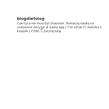
blogdietolog
Cukrzyca nie musi być chaosem.
Tłumaczę naukę na
codzienne decyzje 🔬
Sama żyję z T1D od lat 👩‍⚕️
Autorka 3
książek | PZWL
👇 Zacznij tutaj