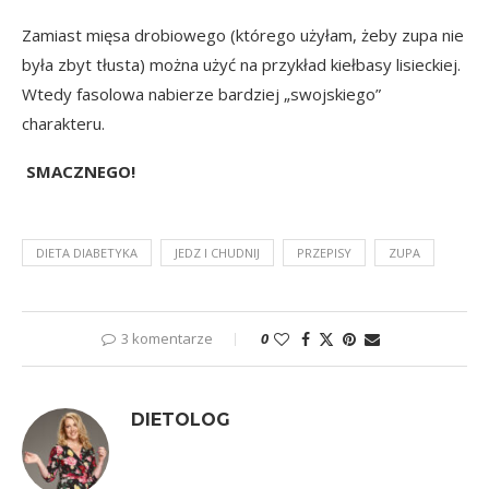
Zamiast mięsa drobiowego (którego użyłam, żeby zupa nie
była zbyt tłusta) można użyć na przykład
kiełbasy lisieckiej
.
Wtedy fasolowa nabierze bardziej „swojskiego”
charakteru.
SMACZNEGO!
DIETA DIABETYKA
JEDZ I CHUDNIJ
PRZEPISY
ZUPA
3 komentarze
0
DIETOLOG