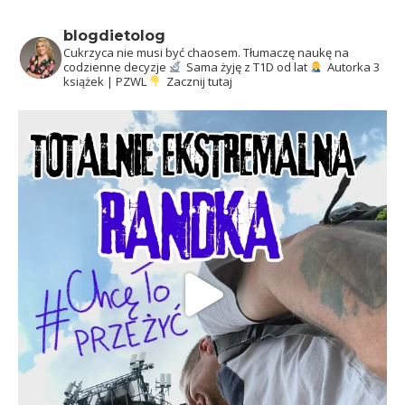
blogdietolog
Cukrzyca nie musi być chaosem.
Tłumaczę naukę na
codzienne decyzje
Sama żyję z T1D od lat
Autorka 3
książek | PZWL
Zacznij tutaj