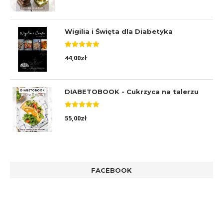
Wigilia i Święta dla Diabetyka
Oceniono
44,00
zł
5.00
na 5
DIABETOBOOK - Cukrzyca na talerzu
Oceniono
55,00
zł
5.00
na 5
FACEBOOK