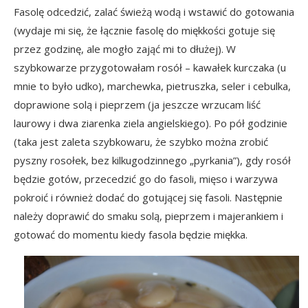
Fasolę odcedzić, zalać świeżą wodą i wstawić do gotowania
(wydaje mi się, że łącznie fasolę do miękkości gotuje się
przez godzinę, ale mogło zająć mi to dłużej). W
szybkowarze przygotowałam rosół – kawałek kurczaka (u
mnie to było udko), marchewka, pietruszka, seler i cebulka,
doprawione solą i pieprzem (ja jeszcze wrzucam liść
laurowy i dwa ziarenka ziela angielskiego). Po pół godzinie
(taka jest zaleta szybkowaru, że szybko można zrobić
pyszny rosołek, bez kilkugodzinnego „pyrkania”), gdy rosół
będzie gotów, przecedzić go do fasoli, mięso i warzywa
pokroić i również dodać do gotującej się fasoli. Następnie
należy doprawić do smaku solą, pieprzem i majerankiem i
gotować do momentu kiedy fasola będzie miękka.