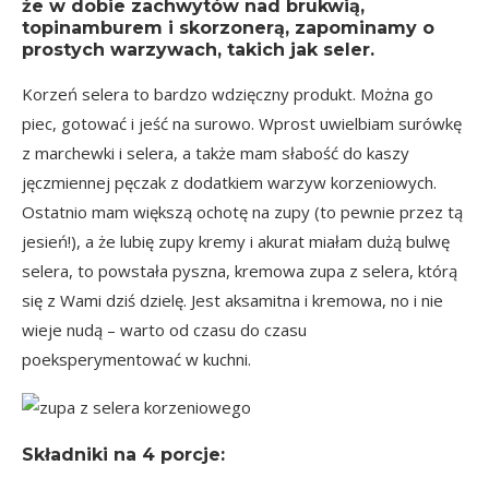
że w dobie zachwytów nad brukwią,
topinamburem i skorzonerą, zapominamy o
prostych warzywach, takich jak seler.
Korzeń selera to bardzo wdzięczny produkt. Można go
piec, gotować i jeść na surowo. Wprost uwielbiam
surówkę
z marchewki i selera
, a także mam słabość do kaszy
jęczmiennej
pęczak z dodatkiem warzyw
korzeniowych.
Ostatnio mam większą ochotę na zupy (to pewnie przez tą
jesień!), a że lubię zupy kremy i akurat miałam dużą bulwę
selera, to powstała pyszna, kremowa zupa z selera, którą
się z Wami dziś dzielę. Jest aksamitna i kremowa, no i nie
wieje nudą – warto od czasu do czasu
poeksperymentować w kuchni.
Składniki na
4 porcje
: