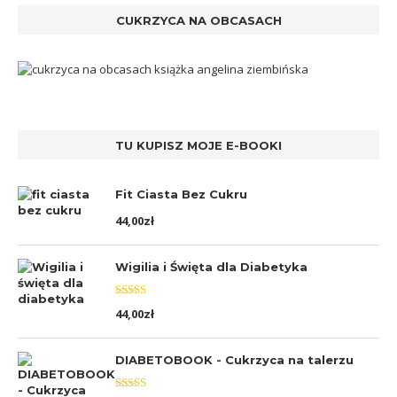
CUKRZYCA NA OBCASACH
TU KUPISZ MOJE E-BOOKI
Fit Ciasta Bez Cukru
44,00
zł
Wigilia i Święta dla Diabetyka
Oceniono
44,00
zł
5.00
na 5
DIABETOBOOK - Cukrzyca na talerzu