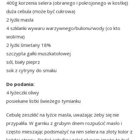
400g korzenia selera (obranego i pokrojonego w kostkę)
duża cebula (może być cukrowa)
2 łyżki masła
4 szklanki wywaru warzywnego/bulionu/wody (co kto
woli/ma)
2 łyżki śmietany 18%
szczypta gałki muszkatołowej
sól, biały pieprz
sok z cytryny do smaku
Do podania:
4 łyżeczki oliwy
posiekane listki świeżego tymianku
Cebulę zeszklić na łyżce masła, uważając żeby się nie
przypaliła. W garnku z grubym dnem rozpuścić masło i
często mieszając podsmażyć na nim selera na złoty kolor z