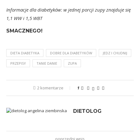
Informacje dla diabetyków: w jednej porcji zupy znajduje się
1,1 WW i 1,5 WBT
SMACZNEGO!
DIETA DIABETYKA
DOBRE DLA DIABETYKÓW
JEDZ I CHUDNIJ
PRZEPISY
TANIE DANIE
ZUPA
2 komentarze
1
DIETOLOG
poprzedni wpis