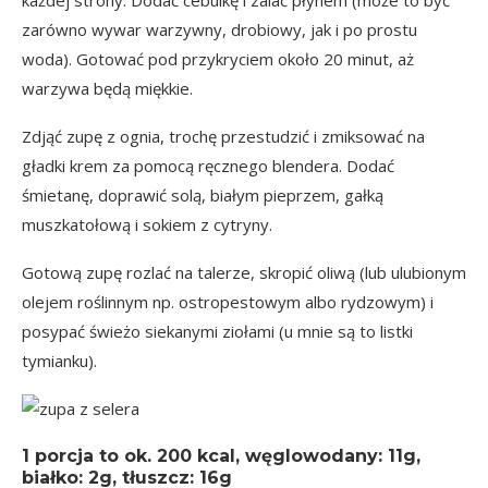
każdej strony. Dodać cebulkę i zalać płynem (może to być
zarówno wywar warzywny, drobiowy, jak i po prostu
woda). Gotować pod przykryciem około 20 minut, aż
warzywa będą miękkie.
Zdjąć zupę z ognia, trochę przestudzić i zmiksować na
gładki krem za pomocą ręcznego blendera. Dodać
śmietanę, doprawić solą, białym pieprzem, gałką
muszkatołową i sokiem z cytryny.
Gotową zupę rozlać na talerze, skropić oliwą (lub ulubionym
olejem roślinnym np. ostropestowym albo rydzowym) i
posypać świeżo siekanymi ziołami (u mnie są to listki
tymianku).
1 porcja
to ok.
200 kcal
, węglowodany: 11g,
białko: 2g, tłuszcz: 16g