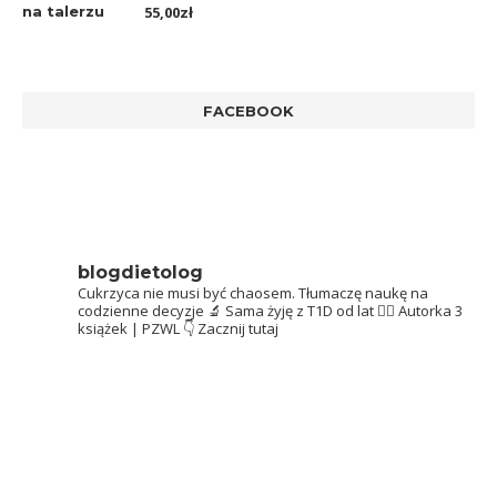
Oceniono
55,00
zł
5.00
na 5
FACEBOOK
blogdietolog
Cukrzyca nie musi być chaosem.
Tłumaczę naukę na
codzienne decyzje 🔬
Sama żyję z T1D od lat 👩‍⚕️
Autorka 3
książek | PZWL
👇 Zacznij tutaj