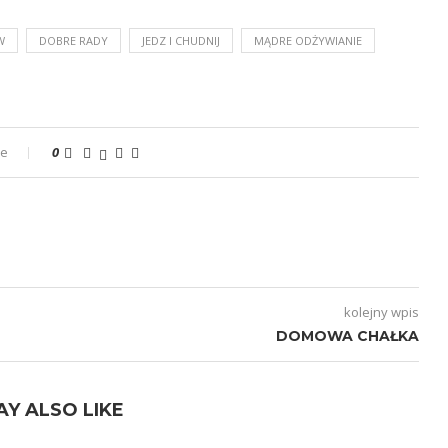
W
DOBRE RADY
JEDZ I CHUDNIJ
MĄDRE ODŻYWIANIE
ze
0
kolejny wpis
DOMOWA CHAŁKA
AY ALSO LIKE