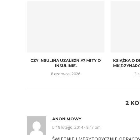
CZY INSULINA UZALEŻNIA? MITY O
KSIĄŻKA O D
INSULINIE.
MIĘDZYNARO
8 czerwca, 2026
3 
2 K
ANONIMOWY
18 lutego, 2014 - 8:47 pm
ŚWIETNIE I MERYTORYCZNIE OPRACOW