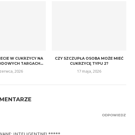
IECIE W CUKRZYCY NA
CZY SZCZUPŁA OSOBA MOŻE MIEĆ
DOWYCH TARGACH...
CUKRZYCĘ TYPU 2?
czerwca, 2026
17 maja, 2026
OMENTARZE
ODPOWIEDZ
ANE: INTELIGENTNE! *****