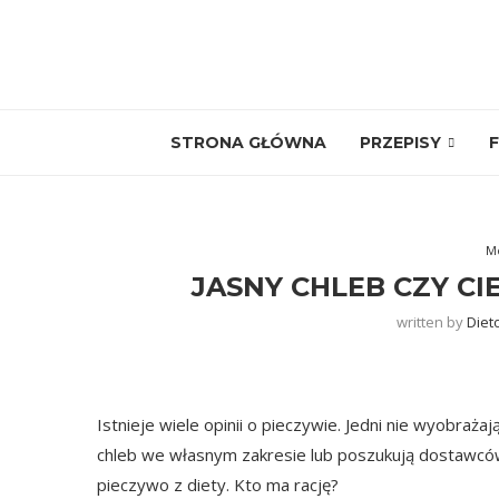
STRONA GŁÓWNA
PRZEPISY
F
M
JASNY CHLEB CZY CI
written by
Diet
Istnieje wiele opinii o pieczywie. Jedni nie wyobrażają
chleb we własnym zakresie lub poszukują dostawców n
pieczywo z diety. Kto ma rację?