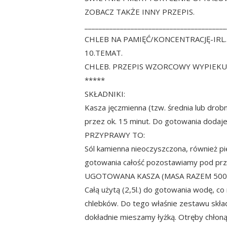
ZOBACZ TAKŻE INNY PRZEPIS.
________________________________________
CHLEB NA PAMIĘĆ/KONCENTRACJĘ-IRL
10.TEMAT.
CHLEB. PRZEPIS WZORCOWY WYPIEKU C
*****
SKŁADNIKI:
Kasza jęczmienna (tzw. średnia lub drob
przez ok. 15 minut. Do gotowania dodaje
PRZYPRAWY TO:
Sól kamienna nieoczyszczona, również pi
gotowania całość pozostawiamy pod przy
UGOTOWANA KASZA (MASA RAZEM 500
Całą użytą (2,5l.) do gotowania wodę, co 
chlebków. Do tego właśnie zestawu skł
dokładnie mieszamy łyżką. Otręby chłon