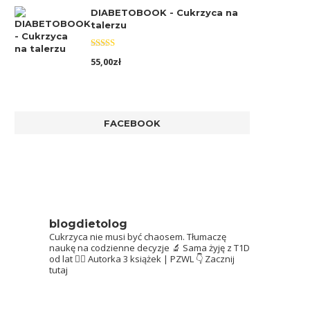
DIABETOBOOK - Cukrzyca na
talerzu
Oceniono
55,00
zł
5.00
na 5
FACEBOOK
blogdietolog
Cukrzyca nie musi być chaosem.
Tłumaczę
naukę na codzienne decyzje 🔬
Sama żyję z T1D
od lat 👩‍⚕️
Autorka 3 książek | PZWL
👇 Zacznij
tutaj