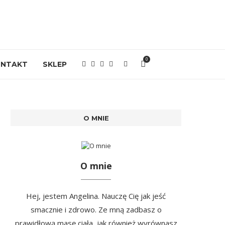
0
ONTAKT
SKLEP
O MNIE
O mnie
Hej, jestem Angelina. Nauczę Cię jak jeść
smacznie i zdrowo. Ze mną zadbasz o
prawidłową masę ciała, jak również wyrównasz