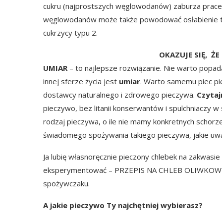
cukru (najprostszych węglowodanów) zaburza pra
węglowodanów może także powodować osłabienie trzus
cukrzycy typu 2.
OKAZUJE SIĘ, ŻE
UMIAR
– to najlepsze rozwiązanie. Nie warto popada
innej sferze życia jest
umiar
. Warto samemu piec pi
dostawcy naturalnego i zdrowego pieczywa.
Czytaj
pieczywo, bez litanii konserwantów i spulchniaczy w
rodzaj pieczywa, o ile nie mamy konkretnych schor
świadomego spożywania takiego pieczywa, jakie uwa
Ja lubię własnoręcznie pieczony chlebek na zakwasie
eksperymentować –
PRZEPIS NA CHLEB OLIWKOW
spożywczaku.
A jakie pieczywo Ty najchętniej wybierasz?