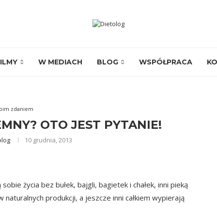
ILMY
W MEDIACH
BLOG
WSPÓŁPRACA
K
oim zdaniem
EMNY? OTO JEST PYTANIE!
olog
10 grudnia, 2013
 sobie życia bez bułek, bajgli, bagietek i chałek, inni pieką
aturalnych produkcji, a jeszcze inni całkiem wypierają