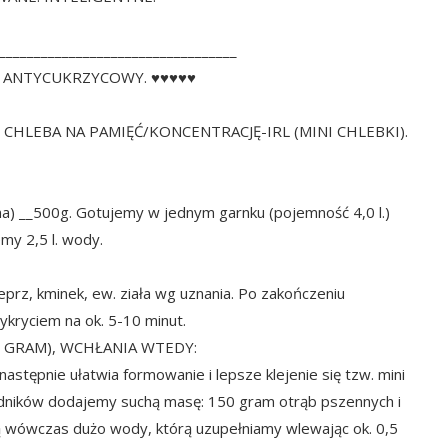
__________________________________
. ANTYCUKRZYCOWY. ♥♥♥♥♥
HLEBA NA PAMIĘĆ/KONCENTRACJĘ-IRL (MINI CHLEBKI).
na) __500g. Gotujemy w jednym garnku (pojemność 4,0 l.)
my 2,5 l. wody.
eprz, kminek, ew. ziała wg uznania. Po zakończeniu
kryciem na ok. 5-10 minut.
 GRAM), WCHŁANIA WTEDY:
następnie ułatwia formowanie i lepsze klejenie się tzw. mini
adników dodajemy suchą masę: 150 gram otrąb pszennych i
ą wówczas dużo wody, którą uzupełniamy wlewając ok. 0,5