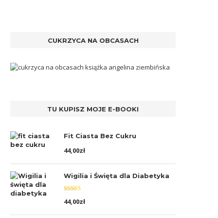
CUKRZYCA NA OBCASACH
TU KUPISZ MOJE E-BOOKI
Fit Ciasta Bez Cukru
44,00
zł
Wigilia i Święta dla Diabetyka
Oceniono
44,00
zł
5.00
na 5