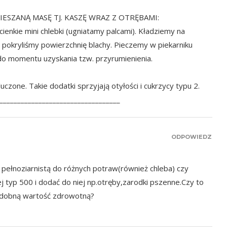
SZANĄ MASĘ TJ. KASZĘ WRAZ Z OTRĘBAMI:
 cienkie mini chlebki (ugniatamy palcami). Kładziemy na
 pokryliśmy powierzchnię blachy. Pieczemy w piekarniku
 do momentu uzyskania tzw. przyrumienienia.
uczone. Takie dodatki sprzyjają otyłości i cukrzycy typu 2.
__________________________________
ODPOWIEDZ
pełnoziarnistą do różnych potraw(również chleba) czy
j typ 500 i dodać do niej np.otręby,zarodki pszenne.Czy to
odobną wartość zdrowotną?