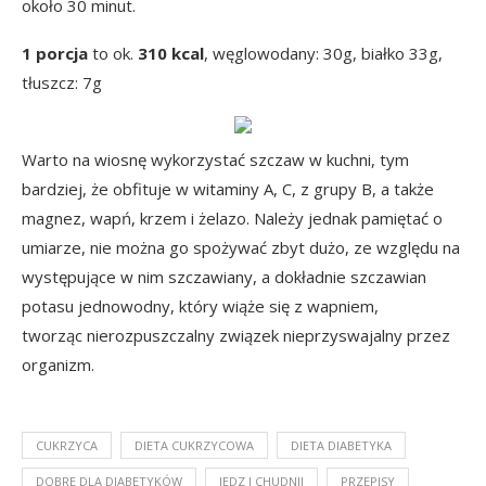
około 30 minut.
1 porcja
to ok.
310 kcal
, węglowodany: 30g, białko 33g,
tłuszcz: 7g
Warto na wiosnę wykorzystać szczaw w kuchni, tym
bardziej, że obfituje w witaminy A, C, z grupy B, a także
magnez, wapń, krzem i żelazo. Należy jednak pamiętać o
umiarze, nie można go spożywać zbyt dużo, ze względu na
występujące w nim szczawiany, a dokładnie szczawian
potasu jednowodny, który wiąże się z wapniem,
tworząc nierozpuszczalny związek nieprzyswajalny przez
organizm.
CUKRZYCA
DIETA CUKRZYCOWA
DIETA DIABETYKA
DOBRE DLA DIABETYKÓW
JEDZ I CHUDNIJ
PRZEPISY