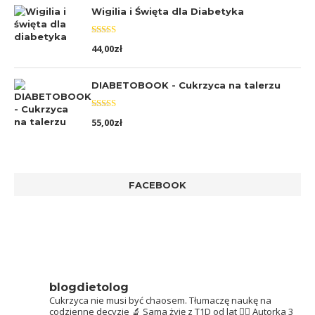
Wigilia i Święta dla Diabetyka
Oceniono
44,00
zł
5.00
na 5
DIABETOBOOK - Cukrzyca na talerzu
Oceniono
55,00
zł
5.00
na 5
FACEBOOK
blogdietolog
Cukrzyca nie musi być chaosem.
Tłumaczę naukę na
codzienne decyzje 🔬
Sama żyję z T1D od lat 👩‍⚕️
Autorka 3