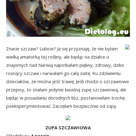
Znacie szczaw? Lubicie? Ja się przyznaję, że nie byłam
wielką amatorką tej rośliny, ale będąc na działce u
znajomych nad Narwią napotkałam piękny, zdrowy, dziko
rosnący szczaw i narwałam go całą siatę. Ku zdziwieniu
dzieciaków, że można jeść trawę. Jeśli chodzi o szczawiowe
przepisy, to znałam jedynie kwaśną zupę szczawiową, ale
będąc w posiadaniu dorodnych liści, postanowiłam trochę
poeksperymentować. Zaczęłam bezpiecznie od zupy.
ZUPA SZCZAWIOWA
Składniki na
4 porcje
: