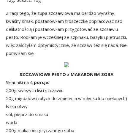
12g, tłuszcz: 10g
Z racji tego, że zupa szczawiowa ma bardzo wyraźny,
kwaśny smak, postanowiłam troszeczkę popracować nad
delikatnością i postanowiłam przygotować ze szczawiu
pesto. Robiłam je wcześniej ze szpinaku, bazylii i pietruszki,
więc założyłam optymistycznie, że szczaw też się nada. Nie
pomyliłam się.
SZCZAWIOWE PESTO z MAKARONEM SOBA
Składniki na
4 porcje
:
200g świeżych liści szczawiu
50g migdałów (całych do zmielenia w młynku lub mielonych)
łyżka oliwy
sól, pieprz do smaku
woda
200g makaronu gryczanego soba