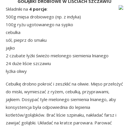
GOŁĄBKI DROBIOWE W LIŚCIACH SZCZAWIU
Składniki na
4 porcje
:
500g mięsa drobiowego (np. z indyka)
100g ryżu ugotowanego na sypko
cebulka
sól, pieprz do smaku
jajko
2 czubate łyżki świeżo mielonego siemienia lnianego
24 duże liście szczawiu
łyżka oliwy
Cebulkę drobno pokroić i zeszklić na oliwie. Mięso przełożyć
do miski, wymieszać z ryżem, cebulką, przyprawami,
jajkiem. Dosypać tyle mielonego siemienia lnianego, aby
konsystencja była odpowiednia do lepienia
kotletów/gołąbków. Brać liście szpinaku, nakładać farsz i
zawijać gołąbki. Układać na kratce parowara. Parować