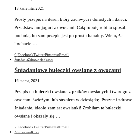
13 kwietnia, 2021
Prosty przepis na deser, który zachwyci i dorosłych i dzieci.
Przedstawiam jogurt z owocami. Całą robotę robi tu sposób
podania, bo sam przepis jest po prostu banalny. Wiem, że
kochacie …
0
Facebook
Twitter
Pinterest
Email
Śniadania
Zdrowe słodkości
Śniadaniowe bułeczki owsiane z owocami
16 marca, 2021
Przepis na bułeczki owsiane z płatków owsianych i twarogu z
owocami świeżymi lub strzałem w dziesiątkę. Pyszne i zdrowe
śniadanie, ideolo zamiast owsianki! Zrobiłam te bułeczki
owsiane i okazały się …
2
Facebook
Twitter
Pinterest
Email
Zdrowe słodkości