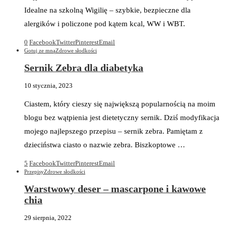
Idealne na szkolną Wigilię – szybkie, bezpieczne dla
alergików i policzone pod kątem kcal, WW i WBT.
0
Facebook
Twitter
Pinterest
Email
Gotuj ze mną
Zdrowe słodkości
Sernik Zebra dla diabetyka
10 stycznia, 2023
Ciastem, który cieszy się największą popularnością na moim
blogu bez wątpienia jest dietetyczny sernik. Dziś modyfikacja
mojego najlepszego przepisu – sernik zebra. Pamiętam z
dzieciństwa ciasto o nazwie zebra. Biszkoptowe …
5
Facebook
Twitter
Pinterest
Email
Przepisy
Zdrowe słodkości
Warstwowy deser – mascarpone i kawowe
chia
29 sierpnia, 2022