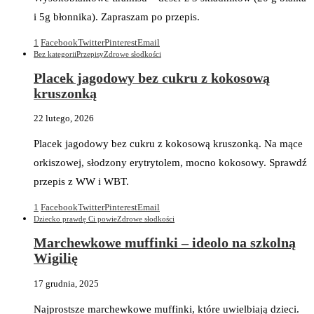
i 5g błonnika). Zapraszam po przepis.
1
Facebook
Twitter
Pinterest
Email
Bez kategorii
Przepisy
Zdrowe słodkości
Placek jagodowy bez cukru z kokosową
kruszonką
22 lutego, 2026
Placek jagodowy bez cukru z kokosową kruszonką. Na mące
orkiszowej, słodzony erytrytolem, mocno kokosowy. Sprawdź
przepis z WW i WBT.
1
Facebook
Twitter
Pinterest
Email
Dziecko prawdę Ci powie
Zdrowe słodkości
Marchewkowe muffinki – ideolo na szkolną
Wigilię
17 grudnia, 2025
Najprostsze marchewkowe muffinki, które uwielbiają dzieci.