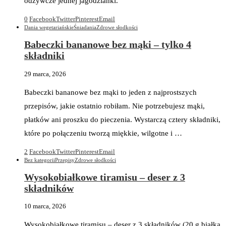
odżywcze jednej jagodzianki.
0
Facebook
Twitter
Pinterest
Email
Dania wegetariańskie
Śniadania
Zdrowe słodkości
Babeczki bananowe bez mąki – tylko 4
składniki
29 marca, 2026
Babeczki bananowe bez mąki to jeden z najprostszych
przepisów, jakie ostatnio robiłam. Nie potrzebujesz mąki,
płatków ani proszku do pieczenia. Wystarczą cztery składniki,
które po połączeniu tworzą miękkie, wilgotne i …
2
Facebook
Twitter
Pinterest
Email
Bez kategorii
Przepisy
Zdrowe słodkości
Wysokobiałkowe tiramisu – deser z 3
składników
10 marca, 2026
Wysokobiałkowe tiramisu – deser z 3 składników (20 g białka