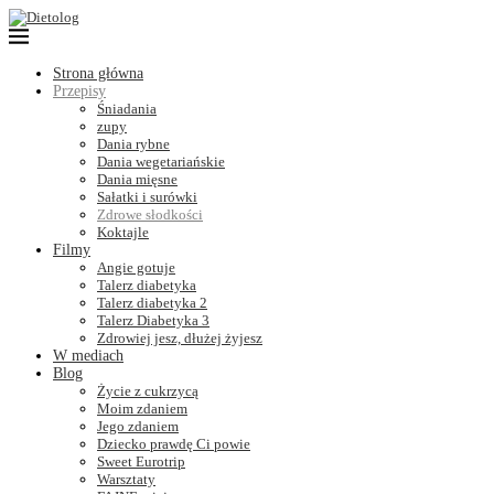
Strona główna
Przepisy
Śniadania
zupy
Dania rybne
Dania wegetariańskie
Dania mięsne
Sałatki i surówki
Zdrowe słodkości
Koktajle
Filmy
Angie gotuje
Talerz diabetyka
Talerz diabetyka 2
Talerz Diabetyka 3
Zdrowiej jesz, dłużej żyjesz
W mediach
Blog
Życie z cukrzycą
Moim zdaniem
Jego zdaniem
Dziecko prawdę Ci powie
Sweet Eurotrip
Warsztaty