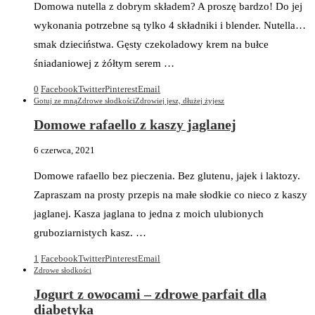
Domowa nutella z dobrym składem? A proszę bardzo! Do jej
wykonania potrzebne są tylko 4 składniki i blender. Nutella…
smak dzieciństwa. Gęsty czekoladowy krem na bułce
śniadaniowej z żółtym serem …
0
Facebook
Twitter
Pinterest
Email
Gotuj ze mną
Zdrowe słodkości
Zdrowiej jesz, dłużej żyjesz
Domowe rafaello z kaszy jaglanej
6 czerwca, 2021
Domowe rafaello bez pieczenia. Bez glutenu, jajek i laktozy.
Zapraszam na prosty przepis na małe słodkie co nieco z kaszy
jaglanej. Kasza jaglana to jedna z moich ulubionych
gruboziarnistych kasz. …
1
Facebook
Twitter
Pinterest
Email
Zdrowe słodkości
Jogurt z owocami – zdrowe parfait dla
diabetyka