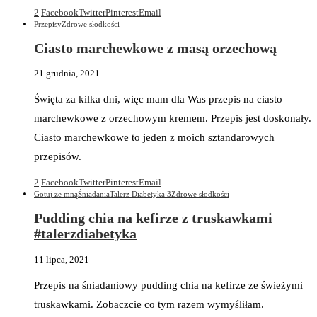
2
Facebook
Twitter
Pinterest
Email
Przepisy
Zdrowe słodkości
Ciasto marchewkowe z masą orzechową
21 grudnia, 2021
Święta za kilka dni, więc mam dla Was przepis na ciasto
marchewkowe z orzechowym kremem. Przepis jest doskonały.
Ciasto marchewkowe to jeden z moich sztandarowych
przepisów.
2
Facebook
Twitter
Pinterest
Email
Gotuj ze mną
Śniadania
Talerz Diabetyka 3
Zdrowe słodkości
Pudding chia na kefirze z truskawkami
#talerzdiabetyka
11 lipca, 2021
Przepis na śniadaniowy pudding chia na kefirze ze świeżymi
truskawkami. Zobaczcie co tym razem wymyśliłam.