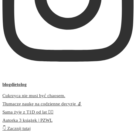
blogdietolog
Cukrzyca nie musi być chaosem.
Tłumaczę naukę na codzienne decyzje 🔬
Sama żyję z T1D od lat 👩‍⚕️
Autorka 3 książek | PZWL
👇 Zacznij tutaj