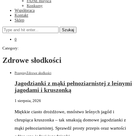
FAJNE miejsca
Konkursy
Współpraca
Kontakt
Sklep
Szukaj
0
Category:
Zdrowe słodkości
Przepisy
Zdrowe słodkości
Jagodzianki z mąki pełnoziarnistej z leśnymi
jagodami i kruszonką
1 sierpnia, 2026
Miękkie ciasto drożdżowe, mnóstwo leśnych jagód i
chrupiąca kruszonka – tak smakują domowe jagodzianki z
mąki pełnoziarnistej. Sprawdź prosty przepis oraz wartości