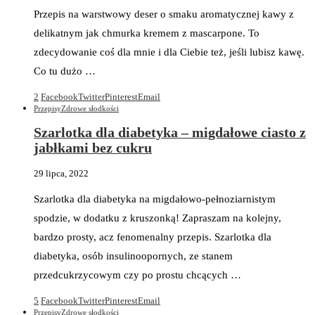
Przepis na warstwowy deser o smaku aromatycznej kawy z
delikatnym jak chmurka kremem z mascarpone. To
zdecydowanie coś dla mnie i dla Ciebie też, jeśli lubisz kawę.
Co tu dużo …
2
Facebook
Twitter
Pinterest
Email
Przepisy
Zdrowe słodkości
Szarlotka dla diabetyka – migdałowe ciasto z
jabłkami bez cukru
29 lipca, 2022
Szarlotka dla diabetyka na migdałowo-pełnoziarnistym
spodzie, w dodatku z kruszonką! Zapraszam na kolejny,
bardzo prosty, acz fenomenalny przepis. Szarlotka dla
diabetyka, osób insulinoopornych, ze stanem
przedcukrzycowym czy po prostu chcących …
5
Facebook
Twitter
Pinterest
Email
Przepisy
Zdrowe słodkości