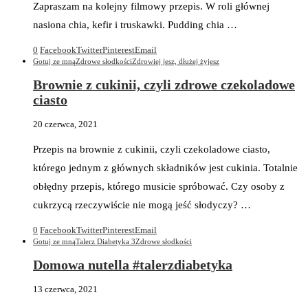
Zapraszam na kolejny filmowy przepis. W roli głównej
nasiona chia, kefir i truskawki. Pudding chia …
0
Facebook
Twitter
Pinterest
Email
Gotuj ze mną
Zdrowe słodkości
Zdrowiej jesz, dłużej żyjesz
Brownie z cukinii, czyli zdrowe czekoladowe
ciasto
20 czerwca, 2021
Przepis na brownie z cukinii, czyli czekoladowe ciasto,
którego jednym z głównych składników jest cukinia. Totalnie
obłędny przepis, którego musicie spróbować. Czy osoby z
cukrzycą rzeczywiście nie mogą jeść słodyczy? …
0
Facebook
Twitter
Pinterest
Email
Gotuj ze mną
Talerz Diabetyka 3
Zdrowe słodkości
Domowa nutella #talerzdiabetyka
13 czerwca, 2021