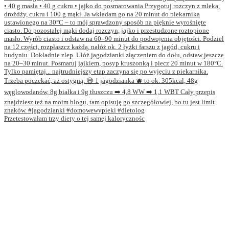
Przetestowałam trzy diety o tej samej kalorycznośc