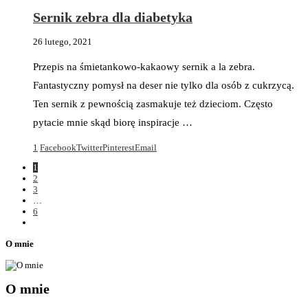
Sernik zebra dla diabetyka
26 lutego, 2021
Przepis na śmietankowo-kakaowy sernik a la zebra.
Fantastyczny pomysł na deser nie tylko dla osób z cukrzycą.
Ten sernik z pewnością zasmakuje też dzieciom. Często
pytacie mnie skąd biorę inspiracje …
1
Facebook
Twitter
Pinterest
Email
1
2
3
…
6
O mnie
O mnie