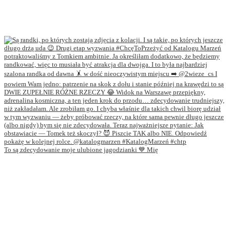
To są zdecydowanie moje ulubione jagodzianki 💙 Mię