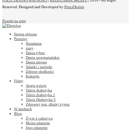
POLITYKA PRYWATNOŚCI
|
REGULAMIN SKLEPU
| 2019 - All Right
Reserved. Designed and Developed by
PenciDesign
Powrót na górę
Strona główna
Przepisy
Śniadania
zupy
Dania rybne
Dania wegetariańskie
Dania mięsne
Sałatki i surówki
Zdrowe słodkości
Koktajle
Filmy
Angie gotuje
Talerz diabetyka
Talerz diabetyka 2
Talerz Diabetyka 3
Zdrowiej jesz, dłużej żyjesz
W mediach
Blog
Życie z cukrzycą
Moim zdaniem
Jego zdaniem