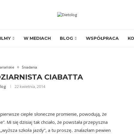
ILMY
W MEDIACH
BLOG
WSPÓŁPRACA
K
ariańskie
Śniadania
IARNISTA CIABATTA
olog
22 kwietnia, 2014
 i pierwsze ciepłe słoneczne promienie, powodują, że
ce”. Mi się dzisiaj tak chciało, że powstała przepyszna
 „wyższa szkoła jazdy”, a tu proszę.. znalazłam pewien