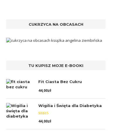
CUKRZYCA NA OBCASACH
TU KUPISZ MOJE E-BOOKI
Fit Ciasta Bez Cukru
44,00
zł
Wigilia i Święta dla Diabetyka
Oceniono
44,00
zł
5.00
na 5