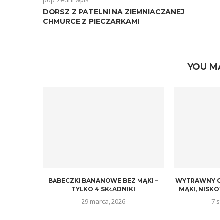
poprzedni wpis
DORSZ Z PATELNI NA ZIEMNIACZANEJ
CHMURCE Z PIECZARKAMI
YOU M
BABECZKI BANANOWE BEZ MĄKI –
WYTRAWNY O
TYLKO 4 SKŁADNIKI
MĄKI, NIS
29 marca, 2026
7 s