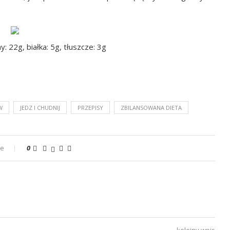
: 22g, białka: 5g, tłuszcze: 3g
W
JEDZ I CHUDNIJ
PRZEPISY
ZBILANSOWANA DIETA
ze
0