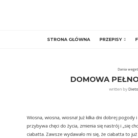
STRONA GŁÓWNA
PRZEPISY
F
Dania weget
DOMOWA PEŁNOZ
written by
Diet
Wiosna, wiosna, wiosna! Już kilka dni dobrej pogody
przybywa chęci do życia, zmienia się nastrój i „się ch
ciabatta. Zawsze wydawało mi się, że ciabatta to już