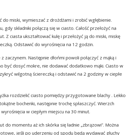
 do miski, wymieszać z drożdżami i zrobić wgłębienie.
gdy składniki połączą się w ciasto. Całość przełożyć na
t. Z ciasta ukształtować kulę i przełożyć ją do miski, miskę
reczką. Odstawić do wyrośnięcia na 12 godzin.
z zaczynem. Następnie dłońmi powoli połączyć z mąką i
inno być dosyć mokre, nie dodawać dodatkowo mąki. Ciasto w
ykryć wilgotną ściereczką i odstawić na 2 godziny w ciepłe
żka rozdzielić ciasto pomiędzy przygotowane blachy . Lekko
kątne bochenki, następnie trochę spłaszczyć. Wierzch
wyrośnięcia w ciepłym miejscu na 30 minut.
nut do momentu aż ich skórka się ładnie „zbrązowi”. Można
gotowe, jeśli po uderzeniu od spodu będą wydawać głuchy