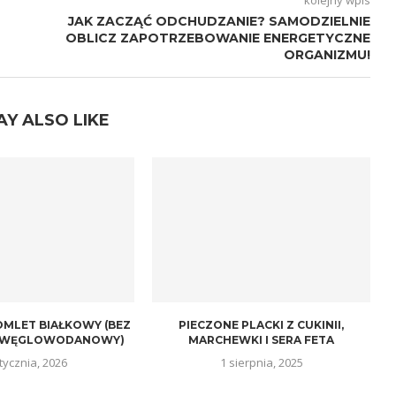
kolejny wpis
JAK ZACZĄĆ ODCHUDZANIE? SAMODZIELNIE
OBLICZ ZAPOTRZEBOWANIE ENERGETYCZNE
ORGANIZMU!
AY ALSO LIKE
MLET BIAŁKOWY (BEZ
PIECZONE PLACKI Z CUKINII,
KOWĘGLOWODANOWY)
MARCHEWKI I SERA FETA
tycznia, 2026
1 sierpnia, 2025