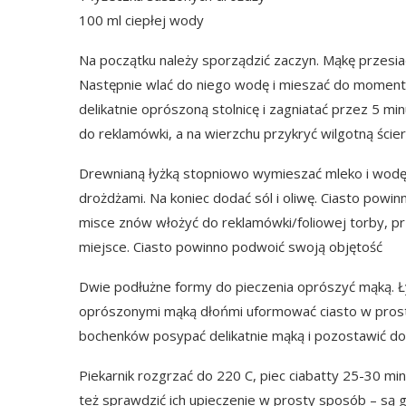
100 ml ciepłej wody
Na początku należy sporządzić zaczyn. Mąkę przesiać
Następnie wlać do niego wodę i mieszać do momentu, 
delikatnie oprószoną stolnicę i zagniatać przez 5 minu
do reklamówki, a na wierzchu przykryć wilgotną ście
Drewnianą łyżką stopniowo wymieszać mleko i wodę 
drożdżami. Na koniec dodać sól i oliwę. Ciasto pow
misce znów włożyć do reklamówki/foliowej torby, prz
miejsce. Ciasto powinno podwoić swoją objętość
Dwie podłużne formy do pieczenia oprószyć mąką. Ły
oprószonymi mąką dłońmi uformować ciasto w prosto
bochenków posypać delikatnie mąką i pozostawić do 
Piekarnik rozgrzać do 220 C, piec ciabatty 25-30 mi
też sprawdzić ich upieczenie w prosty sposób – są 