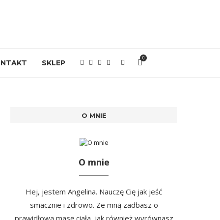
0
ONTAKT
SKLEP
O MNIE
O mnie
Hej, jestem Angelina. Nauczę Cię jak jeść
smacznie i zdrowo. Ze mną zadbasz o
prawidłową masę ciała, jak również wyrównasz