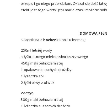
przepis i go niego przerobiłam. Okazał się dość łatwy
efekt jest tego warty. Jeśli macie czas i możecie sobi
DOMOWA PEŁN
Składniki na
2 bochenki
(po 10 kromek):
250ml letniej wody
3 łyżki letniego mleka niskotłuszczowego
450g mąki pełnoziarnistej
1 opakowanie suchych drożdży
1 łyżeczka soli
2 łyżki oliwy z oliwek
Zaczyn:
300g mąki pełnoziarnistej
1 łyżeczka suszonych drożdży