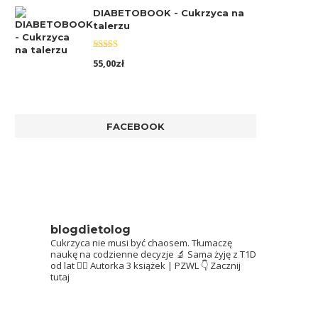
DIABETOBOOK - Cukrzyca na
talerzu
Oceniono
55,00
zł
5.00
na 5
FACEBOOK
blogdietolog
Cukrzyca nie musi być chaosem.
Tłumaczę
naukę na codzienne decyzje 🔬
Sama żyję z T1D
od lat 👩‍⚕️
Autorka 3 książek | PZWL
👇 Zacznij
tutaj