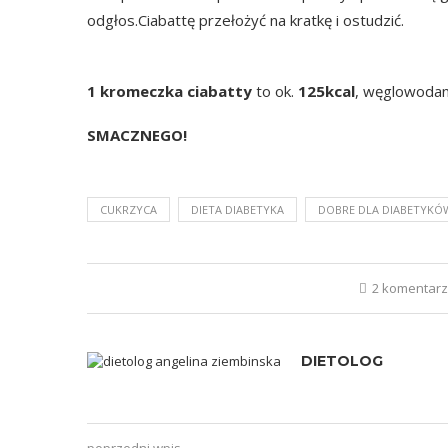
odgłos.Ciabattę przełożyć na kratkę i ostudzić.
1 kromeczka ciabatty
to ok.
125kcal
, węglowodany
SMACZNEGO!
CUKRZYCA
DIETA DIABETYKA
DOBRE DLA DIABETYKÓ
2 komentar
DIETOLOG