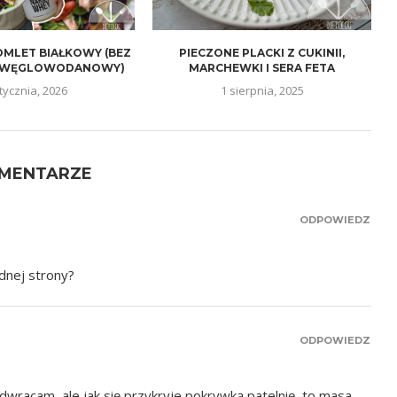
MLET BIAŁKOWY (BEZ
PIECZONE PLACKI Z CUKINII,
KOWĘGLOWODANOWY)
MARCHEWKI I SERA FETA
tycznia, 2026
1 sierpnia, 2025
OMENTARZE
ODPOWIEDZ
dnej strony?
ODPOWIEDZ
wracam, ale jak się przykryje pokrywką patelnię, to masa