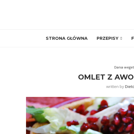
STRONA GŁÓWNA
PRZEPISY
F
Dania weget
OMLET Z AWO
written by
Diet