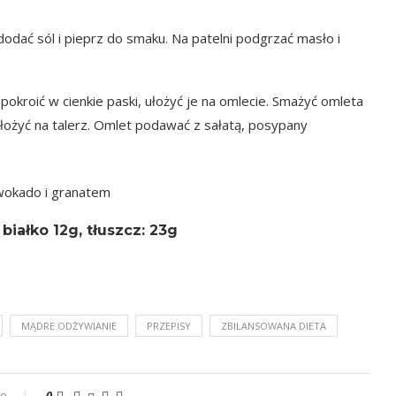
odać sól i pieprz do smaku. Na patelni podgrzać masło i
pokroić w cienkie paski, ułożyć je na omlecie. Smażyć omleta
łożyć na talerz. Omlet podawać z sałatą, posypany
białko 12g, tłuszcz: 23g
MĄDRE ODŻYWIANIE
PRZEPISY
ZBILANSOWANA DIETA
ze
0