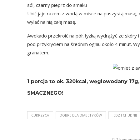
sól, czarny pieprz do smaku
Ubić jajo razem z wodą w misce na puszystą masę, d
wylać na nią całą masę.
Awokado przekroić na pół, łyżką wydrążyć ze skóry i 
pod przykryciem na średnim ogniu około 4 minut. Wy
granatem.
1 porcja
to ok.
320kcal
, węglowodany 17g, 
SMACZNEGO!
CUKRZYCA
DOBRE DLA DIABETYKÓW
JEDZ I CHUDNIJ
3 komentar