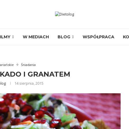
ILMY
W MEDIACH
BLOG
WSPÓŁPRACA
K
ariańskie
Śniadania
KADO I GRANATEM
olog
14 sierpnia, 2015