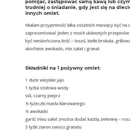
pomijać, zastępować samą kawą lub czy
trudniej o śniadanie, gdy jest się na diec
innych omlet.
Miałam przyjemność kilka ostatnich miesięcy być na
zaprezentować jeden z moich ulubionych przepisó
być nieskończona ilość – łosoś, kiełki brokuła, grillo
ukochane awokado, mix sałat i granat.
Składniki na 1 pożywny omlet:
1 duże wiejskie jajo
1 łyżka stołowa wody
sól, czarny pieprz
½ łyżeczki masła klarowanego
½ awokado
garść mixu sałat (można dodać każdą zieleninę – ros
3 łyżki ziaren owocu granatu