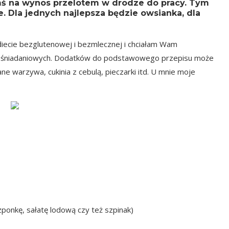
mś na wynos przelotem w drodze do pracy. Tym
ie. Dla jednych najlepsza będzie owsianka, dla
 diecie bezglutenowej i bezmlecznej i chciałam Wam
w śniadaniowych. Dodatków do podstawowego przepisu może
wane warzywa, cukinia z cebulą, pieczarki itd. U mnie moje
zponkę, sałatę lodową czy też szpinak)