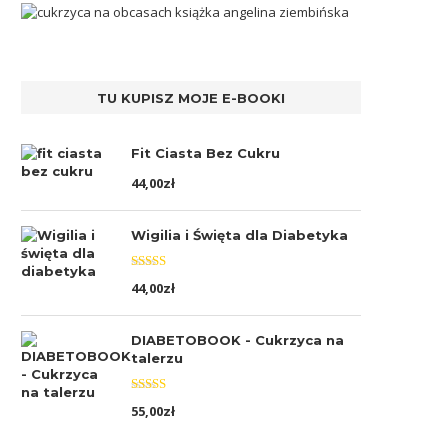
TU KUPISZ MOJE E-BOOKI
Fit Ciasta Bez Cukru
44,00
zł
Wigilia i Święta dla Diabetyka
Oceniono
44,00
zł
5.00
na 5
DIABETOBOOK - Cukrzyca na
talerzu
Oceniono
55,00
zł
5.00
na 5