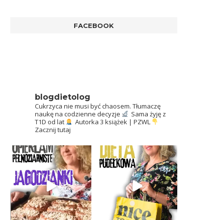
FACEBOOK
blogdietolog
Cukrzyca nie musi być chaosem.
Tłumaczę
naukę na codzienne decyzje
Sama żyję z
T1D od lat
Autorka 3 książek | PZWL
Zacznij tutaj