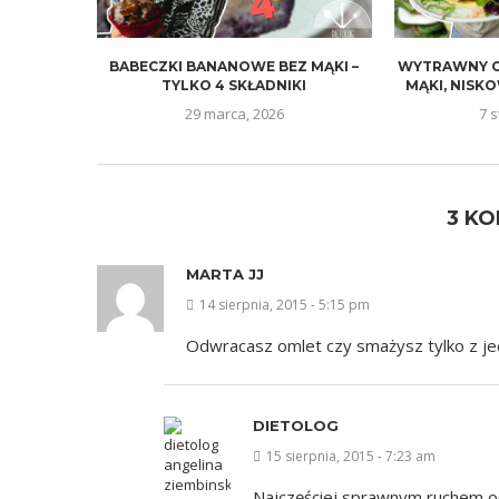
BABECZKI BANANOWE BEZ MĄKI –
WYTRAWNY O
TYLKO 4 SKŁADNIKI
MĄKI, NIS
29 marca, 2026
7 s
3 K
MARTA JJ
14 sierpnia, 2015 - 5:15 pm
Odwracasz omlet czy smażysz tylko z je
DIETOLOG
15 sierpnia, 2015 - 7:23 am
Najczęściej sprawnym ruchem od