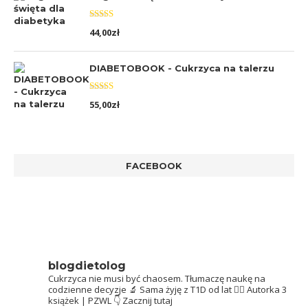
Oceniono
44,00
zł
5.00
na 5
DIABETOBOOK - Cukrzyca na talerzu
Oceniono
55,00
zł
5.00
na 5
FACEBOOK
blogdietolog
Cukrzyca nie musi być chaosem.
Tłumaczę naukę na
codzienne decyzje 🔬
Sama żyję z T1D od lat 👩‍⚕️
Autorka 3
książek | PZWL
👇 Zacznij tutaj