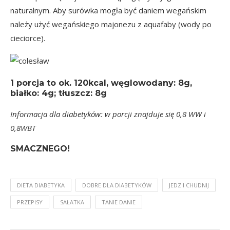
naturalnym. Aby surówka mogła być daniem wegańskim
należy użyć wegańskiego majonezu z aquafaby (wody po
cieciorce).
1 porcja
to ok.
120kcal
, węglowodany: 8g,
białko: 4g; tłuszcz: 8g
Informacja dla diabetyków: w porcji znajduje się 0,8 WW i
0,8WBT
SMACZNEGO!
DIETA DIABETYKA
DOBRE DLA DIABETYKÓW
JEDZ I CHUDNIJ
PRZEPISY
SAŁATKA
TANIE DANIE