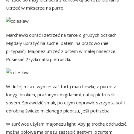
Utrzeć w mikserze na purre.
Marchewki obrać i zetrzeć na tarce o grubych oczkach.
Migdały uprażyć na suchej patelni na brązowo (nie
przypalić). Majonez utrzeć z octem w małej miseczce.
Posiekać 2 łyżki natki pietruszki.
W dużej misce wymieszać tartą marchewkę z puree z
łodygi brokuła, prażonymi migdałami, natką pietruszki i
sosem. Sprawdzić smak, po czym doprawić szczyptą soli i
odrobiną świeżo mielonego pieprzu, jeśli potrzeba.
W surówce użyłam majonezu light. Aby ją trochę odchudzić,
można połowę majonezu zastąpić gęstym jogurtem