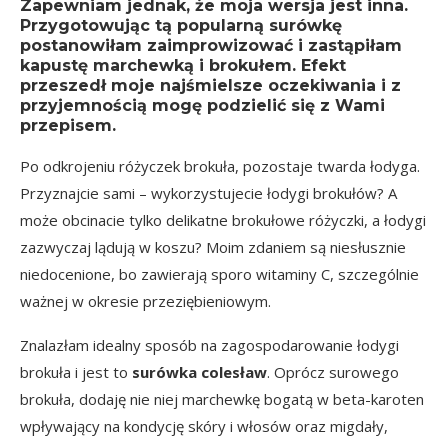
Zapewniam jednak, że moja wersja jest inna.
Przygotowując tą popularną surówkę
postanowiłam zaimprowizować i zastąpiłam
kapustę marchewką i brokułem. Efekt
przeszedł moje najśmielsze oczekiwania i z
przyjemnością mogę podzielić się z Wami
przepisem.
Po odkrojeniu różyczek brokuła, pozostaje twarda łodyga.
Przyznajcie sami – wykorzystujecie łodygi brokułów? A
może obcinacie tylko delikatne brokułowe różyczki, a łodygi
zazwyczaj lądują w koszu? Moim zdaniem są niesłusznie
niedocenione, bo zawierają sporo witaminy C, szczególnie
ważnej w okresie przeziębieniowym.
Znalazłam idealny sposób na zagospodarowanie łodygi
brokuła i jest to
surówka colesław
. Oprócz surowego
brokuła, dodaję nie niej marchewkę bogatą w beta-karoten
wpływający na kondycję skóry i włosów oraz migdały,