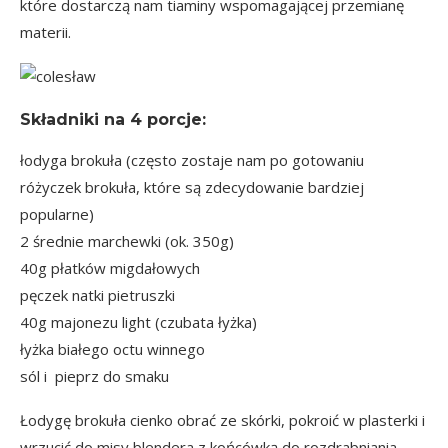
które dostarczą nam tiaminy wspomagającej przemianę
materii.
Składniki na
4 porcje
:
łodyga brokuła (często zostaje nam po gotowaniu
różyczek brokuła, które są zdecydowanie bardziej
popularne)
2 średnie marchewki (ok. 350g)
40g płatków migdałowych
pęczek natki pietruszki
40g majonezu light (czubata łyżka)
łyżka białego octu winnego
sól i pieprz do smaku
Łodygę brokuła cienko obrać ze skórki, pokroić w plasterki i
wrzucić do misy blendera z końcówką do rozdrabniania.