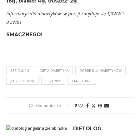
18g, białko: 4g, tłuszcz: 2g
Informacje dla diabetyków: w porcji znajduje się 1,8WW i
0,3WBT
SMACZNEGO!
BEZ CUKRU
DIETA DIABETYKA
DOBRE DLA DIABETYKÓW
JEDZ I CHUDNIJ
PRZEPISY
TANIE DANIE
0 Komentarze
0
DIETOLOG