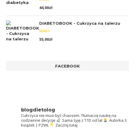
Oceniono
44,00
zł
5.00
na 5
DIABETOBOOK - Cukrzyca na talerzu
Oceniono
55,00
zł
5.00
na 5
FACEBOOK
blogdietolog
Cukrzyca nie musi być chaosem.
Tłumaczę naukę na
codzienne decyzje
Sama żyję z T1D od lat
Autorka 3
książek | PZWL
Zacznij tutaj