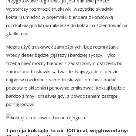
Przygotowanie tego koktajlu jest banalnie proste.
Wystarczy rozmrozić truskawki, wszystkie składniki
koktajlu umieścić w pojemniku blendera z końcówką
rozdrabniającą lub w mikserze do koktajlu i zblendować na
gładki mus.
Można użyć truskawek zamrożonych, bez rozmrażania.
Wtedy deser będzie gęstszy i bardziej sycący. Tylko
trzeba mieć mocny blender z zaostrzonym ostrzem, bo
zamrożone truskawki są twarde. Najwygodniej będzie
najpierw rozdrobnić same truskawki i po chwili dodać
pozostałe składniki i ponownie zmiksować. Koktajl będzie
bardzo zimny i orzeźwiający, z powodzeniem zastąpi
porcję lodów.
1 porcja koktajlu
to ok.
100 kcal
, węglowodany: