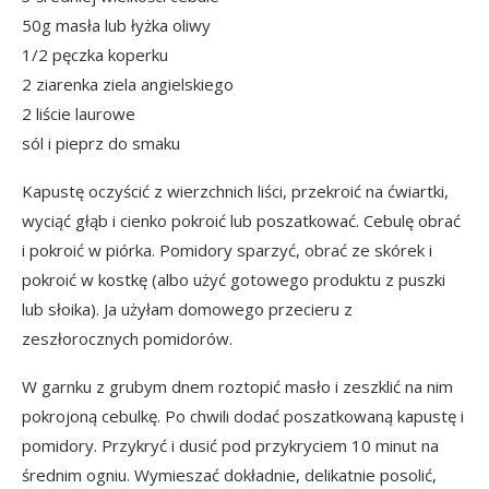
50g masła lub łyżka oliwy
1/2 pęczka koperku
2 ziarenka ziela angielskiego
2 liście laurowe
sól i pieprz do smaku
Kapustę oczyścić z wierzchnich liści, przekroić na ćwiartki,
wyciąć głąb i cienko pokroić lub poszatkować. Cebulę obrać
i pokroić w piórka. Pomidory sparzyć, obrać ze skórek i
pokroić w kostkę (albo użyć gotowego produktu z puszki
lub słoika). Ja użyłam domowego przecieru z
zeszłorocznych pomidorów.
W garnku z grubym dnem roztopić masło i zeszklić na nim
pokrojoną cebulkę. Po chwili dodać poszatkowaną kapustę i
pomidory. Przykryć i dusić pod przykryciem 10 minut na
średnim ogniu. Wymieszać dokładnie, delikatnie posolić,