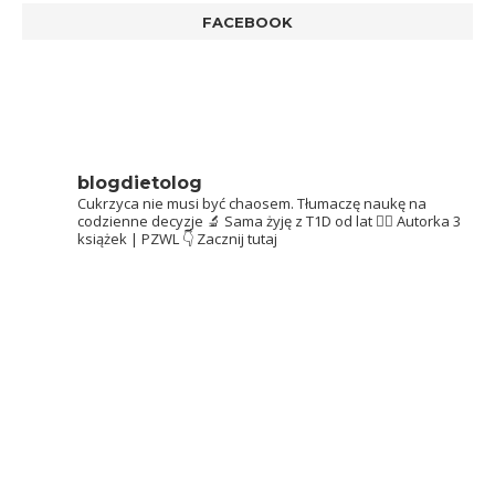
FACEBOOK
blogdietolog
Cukrzyca nie musi być chaosem.
Tłumaczę naukę na
codzienne decyzje 🔬
Sama żyję z T1D od lat 👩‍⚕️
Autorka 3
książek | PZWL
👇 Zacznij tutaj