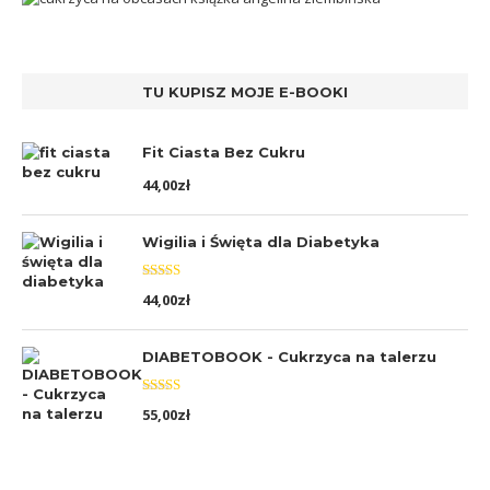
TU KUPISZ MOJE E-BOOKI
Fit Ciasta Bez Cukru
44,00
zł
Wigilia i Święta dla Diabetyka
Oceniono
44,00
zł
5.00
na 5
DIABETOBOOK - Cukrzyca na talerzu
Oceniono
55,00
zł
5.00
na 5