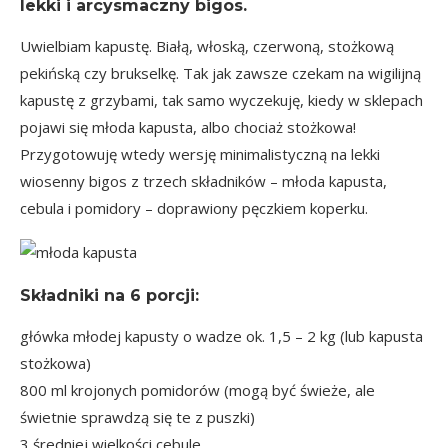
lekki i arcysmaczny bigos.
Uwielbiam kapustę. Białą, włoską, czerwoną, stożkową
pekińską czy brukselkę. Tak jak zawsze czekam na wigilijną
kapustę z grzybami, tak samo wyczekuję, kiedy w sklepach
pojawi się młoda kapusta, albo chociaż stożkowa!
Przygotowuję wtedy wersję minimalistyczną na lekki
wiosenny bigos z trzech składników – młoda kapusta,
cebula i pomidory – doprawiony pęczkiem koperku.
Składniki na
6 porcji
:
główka młodej kapusty o wadze ok. 1,5 – 2 kg (lub kapusta
stożkowa)
800 ml krojonych pomidorów (mogą być świeże, ale
świetnie sprawdzą się te z puszki)
3 średniej wielkości cebule