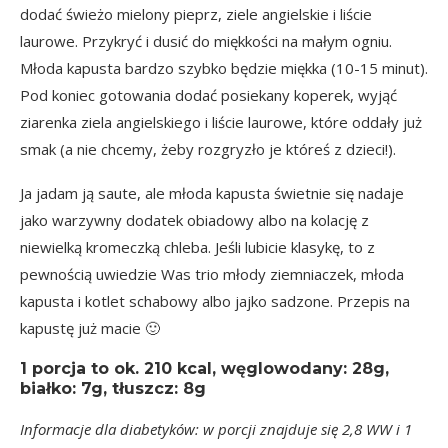
dodać świeżo mielony pieprz, ziele angielskie i liście
laurowe. Przykryć i dusić do miękkości na małym ogniu.
Młoda kapusta bardzo szybko będzie miękka (10-15 minut).
Pod koniec gotowania dodać posiekany koperek, wyjąć
ziarenka ziela angielskiego i liście laurowe, które oddały już
smak (a nie chcemy, żeby rozgryzło je któreś z dzieci!).
Ja jadam ją saute, ale młoda kapusta świetnie się nadaje
jako warzywny dodatek obiadowy albo na kolację z
niewielką kromeczką chleba. Jeśli lubicie klasykę, to z
pewnością uwiedzie Was trio młody ziemniaczek, młoda
kapusta i kotlet schabowy albo
jajko sadzon
e. Przepis na
kapustę już macie 🙂
1 porcja
to ok.
210 kcal
, węglowodany: 28g,
białko: 7g, tłuszcz: 8g
Informacje dla diabetyków: w porcji znajduje się 2,8 WW i 1