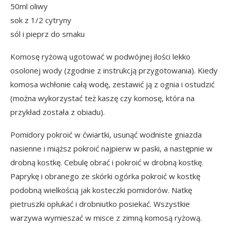
50ml oliwy
sok z 1/2 cytryny
sól i pieprz do smaku
Komosę ryżową ugotować w podwójnej ilości lekko
osolonej wody (zgodnie z instrukcją przygotowania). Kiedy
komosa wchłonie całą wodę, zestawić ją z ognia i ostudzić
(można wykorzystać też kaszę czy komosę, która na
przykład została z obiadu).
Pomidory pokroić w ćwiartki, usunąć wodniste gniazda
nasienne i miąższ pokroić najpierw w paski, a następnie w
drobną kostkę. Cebulę obrać i pokroić w drobną kostkę.
Paprykę i obranego ze skórki ogórka pokroić w kostkę
podobną wielkością jak kosteczki pomidorów. Natkę
pietruszki opłukać i drobniutko posiekać. Wszystkie
warzywa wymieszać w misce z zimną komosą ryżową.