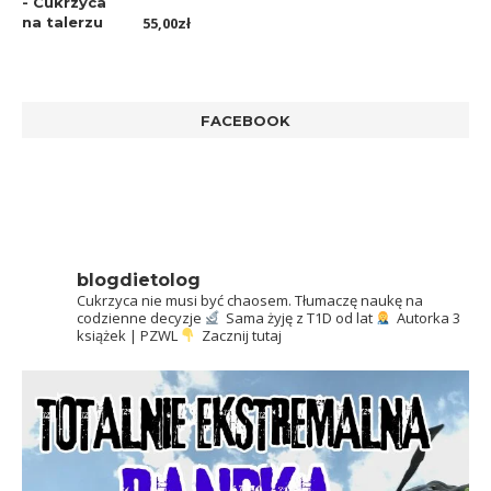
Oceniono
55,00
zł
5.00
na 5
FACEBOOK
blogdietolog
Cukrzyca nie musi być chaosem.
Tłumaczę naukę na
codzienne decyzje
Sama żyję z T1D od lat
Autorka 3
książek | PZWL
Zacznij tutaj