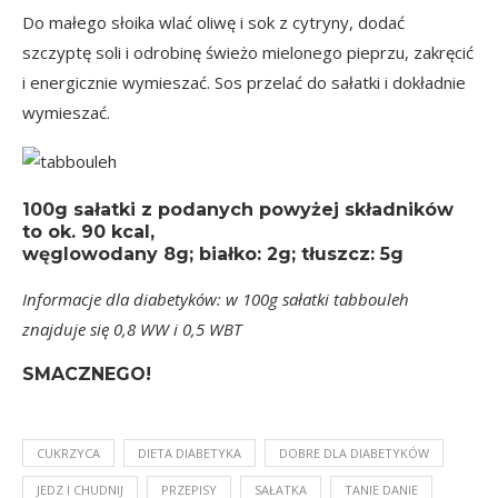
Do małego słoika wlać oliwę i sok z cytryny, dodać
szczyptę soli i odrobinę świeżo mielonego pieprzu, zakręcić
i energicznie wymieszać. Sos przelać do sałatki i dokładnie
wymieszać.
100g sałatki
z podanych powyżej składników
to
ok. 90 kcal
,
węglowodany 8g; białko: 2g; tłuszcz: 5g
Informacje dla diabetyków: w 100g sałatki tabbouleh
znajduje się 0,8 WW i 0,5 WBT
SMACZNEGO!
CUKRZYCA
DIETA DIABETYKA
DOBRE DLA DIABETYKÓW
JEDZ I CHUDNIJ
PRZEPISY
SAŁATKA
TANIE DANIE