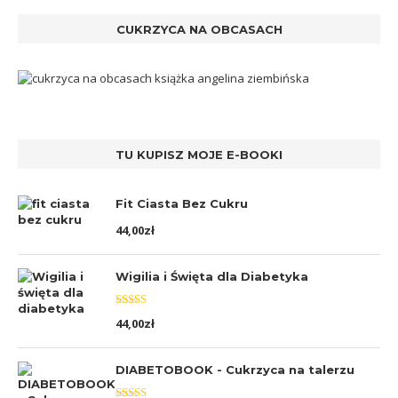
CUKRZYCA NA OBCASACH
TU KUPISZ MOJE E-BOOKI
Fit Ciasta Bez Cukru
44,00
zł
Wigilia i Święta dla Diabetyka
Oceniono
44,00
zł
5.00
na 5
DIABETOBOOK - Cukrzyca na talerzu