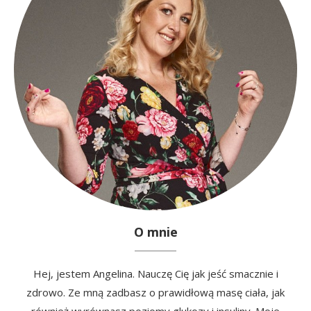
O mnie
Hej, jestem Angelina. Nauczę Cię jak jeść smacznie i
zdrowo. Ze mną zadbasz o prawidłową masę ciała, jak
również wyrównasz poziomy glukozy i insuliny. Moje