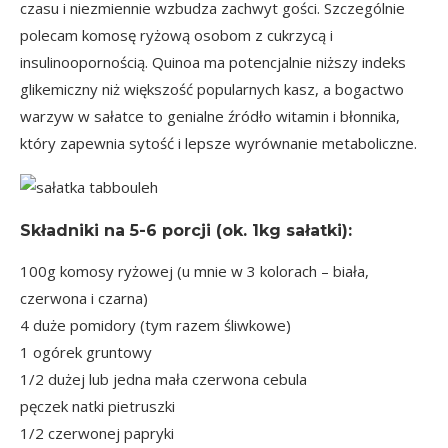
czasu i niezmiennie wzbudza zachwyt gości. Szczególnie
polecam komosę ryżową osobom z cukrzycą i
insulinoopornością. Quinoa ma potencjalnie niższy indeks
glikemiczny niż większość popularnych kasz, a bogactwo
warzyw w sałatce to genialne źródło witamin i błonnika,
który zapewnia sytość i lepsze wyrównanie metaboliczne.
Składniki na
5-6 porcji
(ok. 1kg sałatki):
100g komosy ryżowej (u mnie w 3 kolorach – biała,
czerwona i czarna)
4 duże pomidory (tym razem śliwkowe)
1 ogórek gruntowy
1/2 dużej lub jedna mała czerwona cebula
pęczek natki pietruszki
1/2 czerwonej papryki