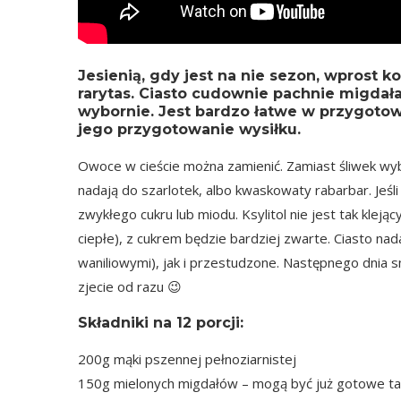
Jesienią, gdy jest na nie sezon, wprost k
rarytas. Ciasto cudownie pachnie migda
wybornie. Jest bardzo łatwe w przygoto
jego przygotowanie wysiłku.
Owoce w cieście można zamienić. Zamiast śliwek wybr
nadają do szarlotek, albo kwaskowaty rabarbar. Jeśli 
zwykłego cukru lub miodu. Ksylitol nie jest tak klejąc
ciepłe), z cukrem będzie bardziej zwarte. Ciasto nad
waniliowymi), jak i przestudzone. Następnego dnia 
zjecie od razu 😉
Składniki na
12 porcji
:
200g mąki pszennej pełnoziarnistej
150g mielonych migdałów – mogą być już gotowe tar