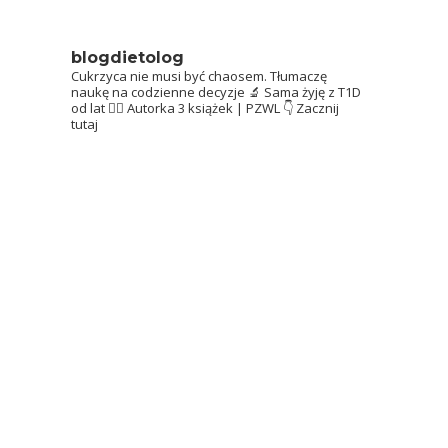
blogdietolog
Cukrzyca nie musi być chaosem.
Tłumaczę
naukę na codzienne decyzje 🔬
Sama żyję z T1D
od lat 👩‍⚕️
Autorka 3 książek | PZWL
👇 Zacznij
tutaj