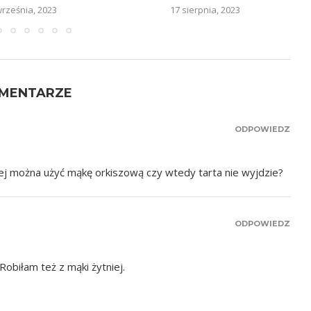
września, 2023
17 sierpnia, 2023
OMENTARZE
ODPOWIEDZ
ej można użyć mąkę orkiszową czy wtedy tarta nie wyjdzie?
ODPOWIEDZ
Robiłam też z mąki żytniej.