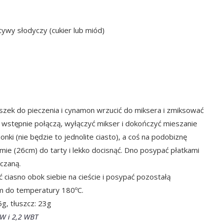
tywy słodyczy (cukier lub miód)
szek do pieczenia i cynamon wrzucić do miksera i zmiksować
się wstępnie połączą, wyłączyć mikser i dokończyć mieszanie
nki (nie będzie to jednolite ciasto), a coś na podobiznę
ormie (26cm) do tarty i lekko docisnąć. Dno posypać płatkami
czaną.
ć ciasno obok siebie na cieście i posypać pozostałą
ym do temperatury 180ºC.
5g, tłuszcz: 23g
WW i
2,2 WBT