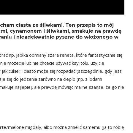
ocham ciasta
ze śliwkami
.
Ten przepis to mój
łami, cynamonem i śliwkami, smakuje na prawdę
waniu i nieadekwatnie pyszne do włożonego w
ać np. jabłka odmiany szara reneta, które fantastycznie się
nie możecie lub nie chcecie używać ksylitolu, użyjcie
y jak cukier i ciasto może się rozpadać (szczególnie, gdy jest
aje się do jedzenia zarówno na ciepło (np. z lodami
smakuje najlepiej, ale prawdę mówiąc marne szanse, że go nie
te/mielone migdały, albo można zmielić samemu (ja to robię