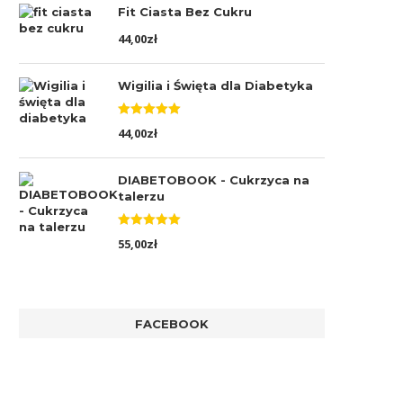
Fit Ciasta Bez Cukru
44,00
zł
Wigilia i Święta dla Diabetyka
Oceniono
44,00
zł
5.00
na 5
DIABETOBOOK - Cukrzyca na
talerzu
Oceniono
55,00
zł
5.00
na 5
FACEBOOK