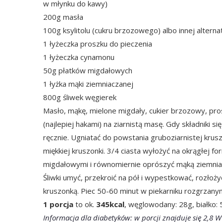
w młynku do kawy)
200g masła
100g ksylitolu (cukru brzozowego) albo innej alterna
1 łyżeczka proszku do pieczenia
1 łyżeczka cynamonu
50g płatków migdałowych
1 łyżka mąki ziemniaczanej
800g śliwek węgierek
Masło, mąkę, mielone migdały, cukier brzozowy, pro
(najlepiej hakami) na ziarnistą masę. Gdy składniki 
ręcznie. Ugniatać do powstania gruboziarnistej kruszo
miękkiej kruszonki. 3/4 ciasta wyłożyć na okrągłej f
migdałowymi i równomiernie oprószyć mąką ziemnia
Śliwki umyć, przekroić na pół i wypestkować, rozłoży
kruszonką. Piec 50-60 minut w piekarniku rozgrzan
1 porcja
to ok.
345kcal
, węglowodany: 28g, białko: 
Informacja dla diabetyków: w porcji znajduje się 2,8 