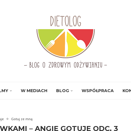
ILMY
W MEDIACH
BLOG
WSPÓŁPRACA
KO
uje
Gotuj ze mną
WKAMI – ANGIE GOTUJE ODC. 3