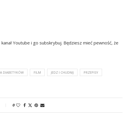
j
kanał Youtube
i go subskrybuj. Będziesz mieć pewność, że
A DIABETYKÓW
FILM
JEDZ I CHUDNIJ
PRZEPISY
0