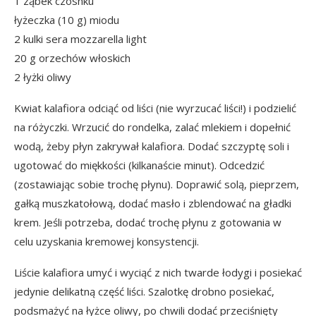
1 ząbek czosnku
łyżeczka (10 g) miodu
2 kulki sera mozzarella light
20 g orzechów włoskich
2 łyżki oliwy
Kwiat kalafiora odciąć od liści (nie wyrzucać liści!) i podzielić
na różyczki. Wrzucić do rondelka, zalać mlekiem i dopełnić
wodą, żeby płyn zakrywał kalafiora. Dodać szczyptę soli i
ugotować do miękkości (kilkanaście minut). Odcedzić
(zostawiając sobie trochę płynu). Doprawić solą, pieprzem,
gałką muszkatołową, dodać masło i zblendować na gładki
krem. Jeśli potrzeba, dodać trochę płynu z gotowania w
celu uzyskania kremowej konsystencji.
Liście kalafiora umyć i wyciąć z nich twarde łodygi i posiekać
jedynie delikatną część liści. Szalotkę drobno posiekać,
podsmażyć na łyżce oliwy, po chwili dodać przeciśnięty