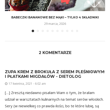
BABECZKI BANANOWE BEZ MĄKI – TYLKO 4 SKŁADNIKI
29 marca, 2026
2 KOMENTARZE
ZUPA KREM Z BROKUŁA Z SEREM PLEŚNIOWYM
ODPOWIEDZ
I PŁATKAMI MIGDAŁÓW - DIETOLOG
17 kwietnia, 2021 - 6:02 am
[…] Zresztą niedawno pisałam Wam o tym, że brałam
udział w warsztatach kulinarnych na temat serów włoskich.
Sery (w niewielkiej co prawda ilości, bo te które lubię, są