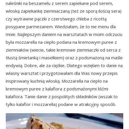
naleśniki na beszamelu z serem zapiekane pod serem,
włoską zapiekankę ziemniaczaną (też ze sporą ilością sera)
czy wytrawne pączki z czerstwego chleba z ricottą
posypane parmezanem. Wiedziałam, że to nie menu dla
mnie. Najlepszym daniem na warsztatach w moim odczuciu
była mozzarella na ciepło podana na kremowym puree z
ziemniaków (wiecie, takie kremowe ziemniaczki od serca z
tłustą śmietanką i masełkiem) oraz z podsmażoną na maśle
endywią. Dobre, ale za ciężkie. Dlatego wzięłam to danie na
własny warsztat i przygotowałam dla Was nowy przepis
inspirowany kuchnią włoską. Mozzarella na ciepło na
kremowym puree z kalafiora z podsmażonymi liśćmi
kalafiora. Tanie danie z pospolitych składników (wszak to
tylko kalafior i mozzarella) podane w atrakcyjny sposób.