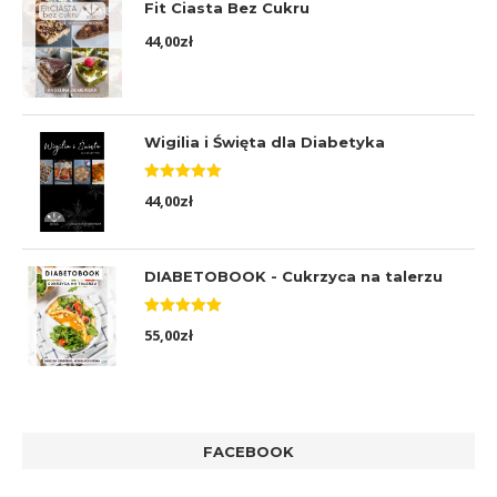
Fit Ciasta Bez Cukru
44,00
zł
Wigilia i Święta dla Diabetyka
Oceniono
44,00
zł
5.00
na 5
DIABETOBOOK - Cukrzyca na talerzu
Oceniono
55,00
zł
5.00
na 5
FACEBOOK