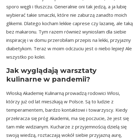
sporo węgli i tłuszczu. Generalnie oni tak jedzą, a ja lubię
wybierać takie smaczki, które nie zaburzą zanadto moich
glikemii. Dlatego kocham
lekkie caprese
czy
lazanię, ale taką
bez makaronu
. Tym razem również wyniosłam dla siebie
inspirację i w domu przerobiłam przepis na lekki, przyjazny
diabetykom. Teraz w moim odczuciu jest o niebo lepiej! Ale
wszystko po kolei.
Jak wyglądają warsztaty
kulinarne w pandemii?
Włoską Akademię Kulinarną prowadzą rodowici Włosi,
którzy już od lat mieszkają w Polsce. Są to ludzie z
temperamentem, bardzo kontaktowi i towarzyscy. Kiedy
przekracza się próg Akademii, ma się poczucie, że jest się
tam mile widzianym. Kucharze z przyjemnością dzielą się
swoją wiedzą, roztaczają wokół siebie przyjazną aurę,