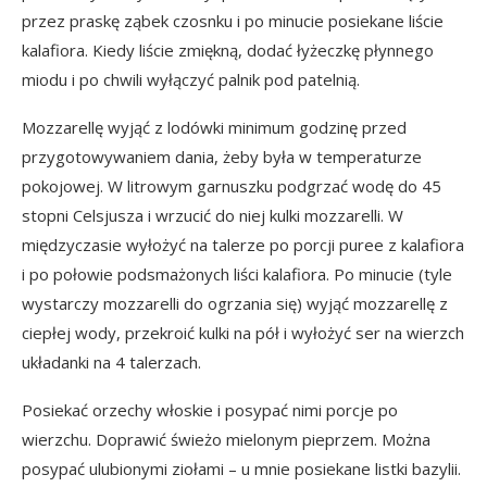
przez praskę ząbek czosnku i po minucie posiekane liście
kalafiora. Kiedy liście zmiękną, dodać łyżeczkę płynnego
miodu i po chwili wyłączyć palnik pod patelnią.
Mozzarellę wyjąć z lodówki minimum godzinę przed
przygotowywaniem dania, żeby była w temperaturze
pokojowej. W litrowym garnuszku podgrzać wodę do 45
stopni Celsjusza i wrzucić do niej kulki mozzarelli. W
międzyczasie wyłożyć na talerze po porcji puree z kalafiora
i po połowie podsmażonych liści kalafiora. Po minucie (tyle
wystarczy mozzarelli do ogrzania się) wyjąć mozzarellę z
ciepłej wody, przekroić kulki na pół i wyłożyć ser na wierzch
układanki na 4 talerzach.
Posiekać orzechy włoskie i posypać nimi porcje po
wierzchu. Doprawić świeżo mielonym pieprzem. Można
posypać ulubionymi ziołami – u mnie posiekane listki bazylii.