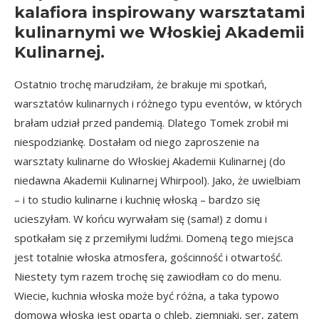
kalafiora inspirowany warsztatami
kulinarnymi we Włoskiej Akademii
Kulinarnej.
Ostatnio trochę marudziłam, że brakuje mi spotkań,
warsztatów kulinarnych i różnego typu eventów, w których
brałam udział przed pandemią. Dlatego Tomek zrobił mi
niespodziankę. Dostałam od niego zaproszenie na
warsztaty kulinarne do
Włoskiej Akademii Kulinarnej
(do
niedawna Akademii Kulinarnej Whirpool). Jako, że uwielbiam
– i to studio kulinarne i kuchnię włoską – bardzo się
ucieszyłam. W końcu wyrwałam się (sama!) z domu i
spotkałam się z przemiłymi ludźmi. Domeną tego miejsca
jest totalnie włoska atmosfera, gościnność i otwartość.
Niestety tym razem trochę się zawiodłam co do menu.
Wiecie, kuchnia włoska może być różna, a taka typowo
domowa włoska jest oparta o chleb, ziemniaki, ser, zatem