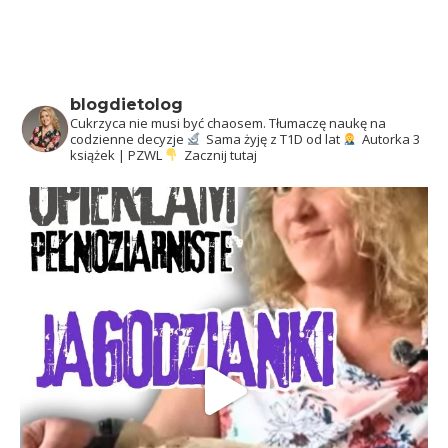
blogdietolog
Cukrzyca nie musi być chaosem.
Tłumaczę naukę na
codzienne decyzje
Sama żyję z T1D od lat
Autorka 3
książek | PZWL
Zacznij tutaj